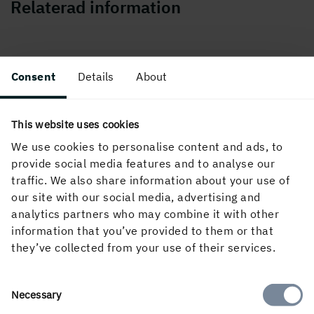
Relaterad information
Holmens uppförandekod
Consent
Details
About
Uppförandekod för leverantörer
This website uses cookies
We use cookies to personalise content and ads, to
Policyer
provide social media features and to analyse our
traffic. We also share information about your use of
our site with our social media, advertising and
analytics partners who may combine it with other
information that you’ve provided to them or that
they’ve collected from your use of their services.
PUBLICERAD
Consent
Necessary
28 april, 2026
Selection