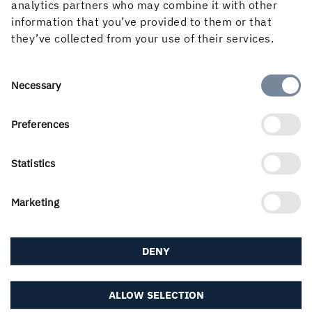
analytics partners who may combine it with other
VDs årsstämmotal
information that you’ve provided to them or that
they’ve collected from your use of their services.
Tidigare årsstämmor
Consent
Necessary
Selection
Preferences
Statistics
PUBLICERAD
31 augusti, 2021
Marketing
DENY
ALLOW SELECTION