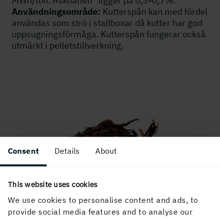
MWh/ton. Askhalten* ligger på 0,3-0,7%.
Användningsområde:
Kutterspån kan med fördel
användas som strö i stallboxar då kutter har god
uppsugningsförmåga. Kutterspån fungerar också
utmärkt i pelletstillverkning.
Consent
Details
About
This website uses cookies
We use cookies to personalise content and ads, to
provide social media features and to analyse our