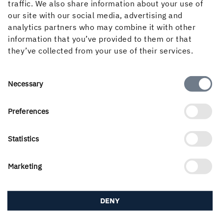
traffic. We also share information about your use of
Städbark
our site with our social media, advertising and
Städbark är en biprodukt som uppstår på platser
analytics partners who may combine it with other
där framför allt timmer och massaved lagras.
information that you’ve provided to them or that
Barken som släpper från veden, samlas ihop i
they’ve collected from your use of their services.
högar som senare bearbetas för att avlägsna
exempelvis sten och grus. Städbarken krossas
Consent
och är ett bra biobränsle. Den kan i vissa fall
Necessary
Selection
blandas med torrare bränslen för ökad torrhalt.
Normalt ligger städbarken på 40–50% i torrhalt.
Preferences
Energiinnehållet är cirka 1,7 MWh/ton.
Användningsområde:
Städbark används
mestadels som bränsle i värmeverk. Det används
Statistics
även i jordtillverkning och som täckbark i
trädgård.
Marketing
DENY