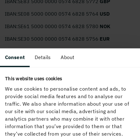
I
BAN:SE83 5000 0000 0574 6828 5772
GBP
I
BAN:SE08 5000 0000 0574 6828 5764
USD
IB
AN:SE61 5000 0000 0574 6828 5780
NOK
I
BAN:SE30 5000 0000 0574 6828 5756
EUR
I
BAN:SE09 5000 0000 0574 6104 1592
SEK
Consent
Details
About
Swift/B
I
C Code: ESSESESSXXX
This website uses cookies
We use cookies to personalise content and ads, to
provide social media features and to analyse our
traffic. We also share information about your use of
our site with our social media, advertising and
PUBLICERAD
analytics partners who may combine it with other
23 augusti, 2024
information that you’ve provided to them or that
they’ve collected from your use of their services.