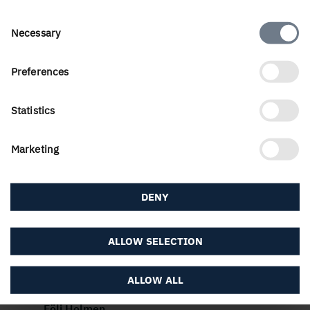
Consent
Necessary
Selection
Preferences
Om Holmen Trävaror
Statistics
Marketing
Service
DENY
ALLOW SELECTION
Om webbplatsen
ALLOW ALL
Följ Holmen