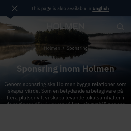
This page is also available in
English
Holmen
/
Sponsring
Sponsring inom Holmen
Genom sponsring ska Holmen bygga relationer som
skapar värde. Som en betydande arbetsgivare på
flera platser vill vi skapa levande lokalsamhällen i
de regioner där vi verkar, vilket i sin tur hjälper oss
att utveckla vår verksamhet.