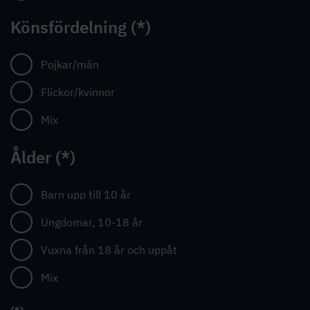
Könsfördelning
Pojkar/män
Flickor/kvinnor
Mix
Ålder
Barn upp till 10 år
Ungdomar, 10-18 år
Vuxna från 18 år och uppåt
Mix