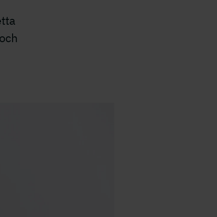
etta
 och