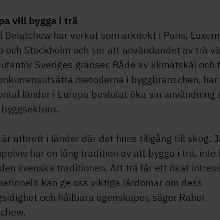
a vill bygga i trä
 Belatchew har verkat som arkitekt i Paris, Luxem
o och Stockholm och ser att användandet av trä v
utanför Sveriges gränser. Både av klimatskäl och 
konkurrensutsätta metoderna i byggbranschen, har 
ntal länder i Europa beslutat öka sin användning 
 byggsektorn.
 är utbrett i länder där det finns tillgång till skog.
elvis har en lång tradition av att bygga i trä, inte 
 den svenska traditionen. Att trä får ett ökat intres
nationellt kan ge oss viktiga lärdomar om dess
sidighet och hållbara egenskaper, säger Rahel
tchew.