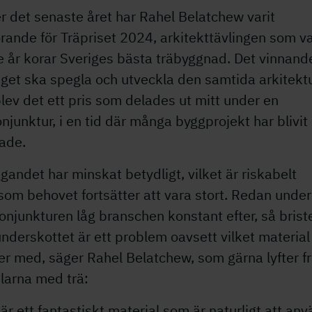
 det senaste året har Rahel Belatchew varit
rande för Träpriset 2024, arkitekttävlingen som va
e år korar Sveriges bästa träbyggnad. Det vinnand
get ska spegla och utveckla den samtida arkitekt
blev det ett pris som delades ut mitt under en
njunktur, i en tid där många byggprojekt har blivit
ade.
andet har minskat betydligt, vilket är riskabelt
som behovet fortsätter att vara stort. Redan under
njunkturen låg branschen konstant efter, så brist
nderskottet är ett problem oavsett vilket material 
er med, säger Rahel Belatchew, som gärna lyfter f
larna med trä:
är ett fantastiskt material som är naturligt att an