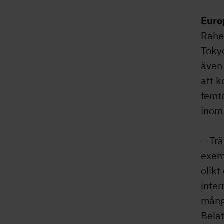
Europ
Rahel
Toky
även 
att 
femto
inom
– Trä
exemp
olikt
inter
mång
Bela