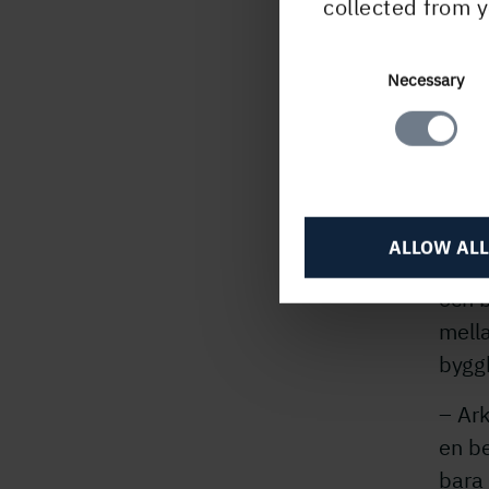
på be
collected from y
bygg
Consent
Necessary
Selection
Kan 
Lättb
ocks
störr
ALLOW ALL
byggm
och b
mella
bygg
– Ar
en be
bara