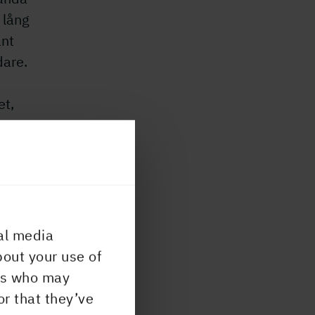
 lång
ant
dare.
et,
erar
ng,
al media
bout your use of
med
ers who may
der
or that they’ve