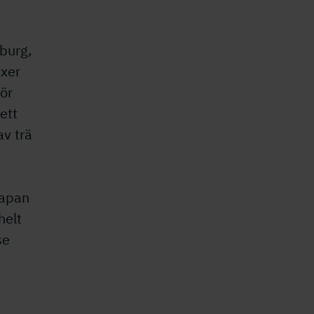
burg,
äxer
för
ett
av trä
 Japan
helt
se