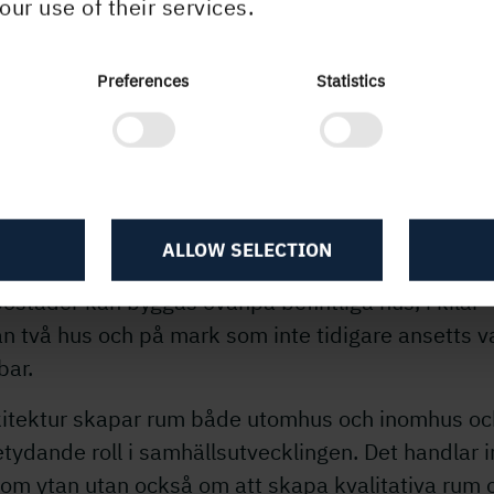
fintliga hus. Man kan lägga till våningar på befintl
our use of their services.
nader utan att ta obebyggd mark i anspråk.
Preferences
Statistics
bygga i trä på befintliga byggnader
yggnadsteknik i trä, som Rahel Belatchew syftar p
å det mest moderna sättet att åstadkomma förtätn
e städer. Trä väger lite jämfört med traditionella
ALLOW SELECTION
aterial, vilket har stor betydelse vid takpåbyggn
ostäder kan byggas ovanpå befintliga hus, i kilar
n två hus och på mark som inte tidigare ansetts v
bar.
kitektur skapar rum både utomhus och inomhus oc
tydande roll i samhällsutvecklingen. Det handlar i
 om ytan utan också om att skapa kvalitativa rum 