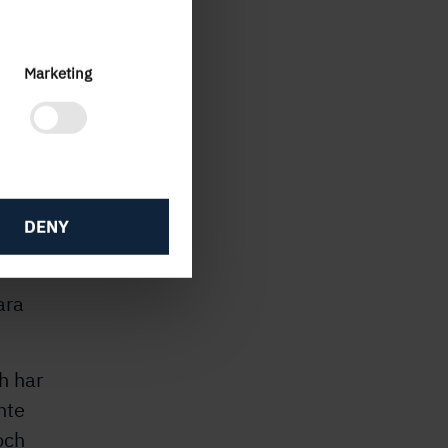
iga
Marketing
å, är
ing i
DENY
ader,
ara
h har
nte
och