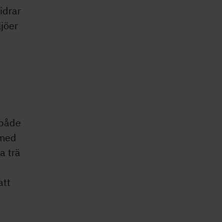
idrar
ljöer
 både
 med
a trä
att