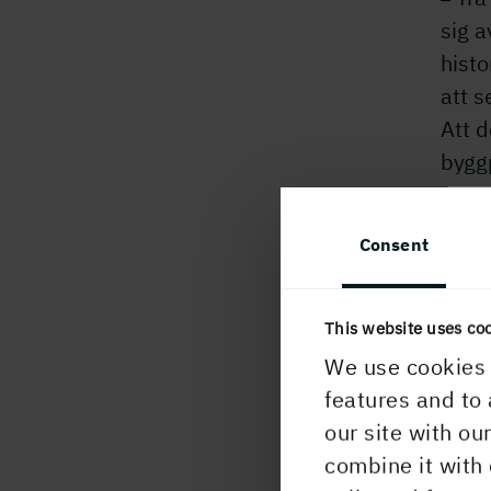
sig a
histo
att s
Att d
byggp
säge
Hur m
Consent
Rahe
exper
This website uses co
lösn
We use cookies 
digit
features and to 
– Trä
our site with ou
andra
combine it with 