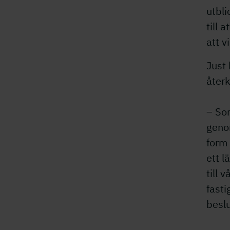
utbli
till 
att vi
Just
återk
– Som
geno
form 
ett l
till 
fasti
beslu