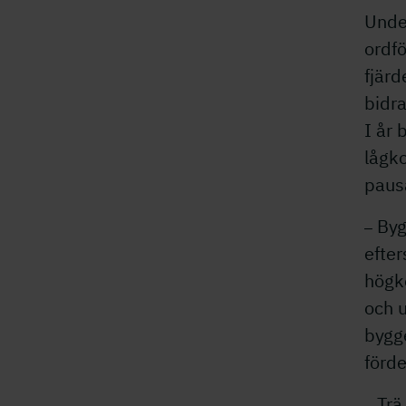
Under
ordfö
fjärd
bidra
I år 
lågko
paus
Bygg
–
efter
högko
och u
bygg
förde
Trä 
–