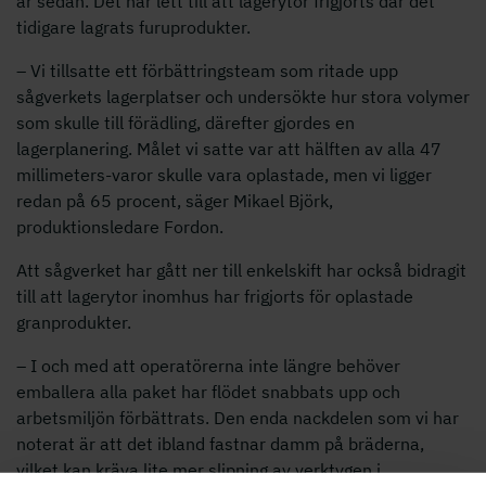
år sedan. Det har lett till att lagerytor frigjorts där det
tidigare lagrats furuprodukter.
– Vi tillsatte ett förbättringsteam som ritade upp
sågverkets lagerplatser och undersökte hur stora volymer
som skulle till förädling, därefter gjordes en
lagerplanering. Målet vi satte var att hälften av alla 47
millimeters-varor skulle vara oplastade, men vi ligger
redan på 65 procent, säger Mikael Björk,
produktionsledare Fordon.
Att sågverket har gått ner till enkelskift har också bidragit
till att lagerytor inomhus har frigjorts för oplastade
granprodukter.
– I och med att operatörerna inte längre behöver
emballera alla paket har flödet snabbats upp och
arbetsmiljön förbättrats. Den enda nackdelen som vi har
noterat är att det ibland fastnar damm på bräderna,
vilket kan kräva lite mer slipning av verktygen i