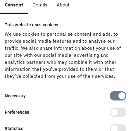
förädlingen.
Consent
Details
About
This website uses cookies
We use cookies to personalise content and ads, to
PUBLICERAD
2 april, 2025
provide social media features and to analyse our
traffic. We also share information about your use of
our site with our social media, advertising and
analytics partners who may combine it with other
information that you’ve provided to them or that
they’ve collected from your use of their services.
Consent
Necessary
Selection
Om Holmen Trävaror
Preferences
Statistics