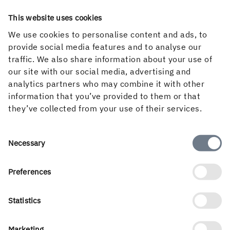
sin verksamhet, som ett led i sitt hållbarhetsarbete. De
This website uses cookies
vill använda i princip allt virke de beställer. För att klara
We use cookies to personalise content and ads, to
det på ett klokt sätt är dialogen med leverantören väldigt
provide social media features and to analyse our
viktig, menar Annica:
traffic. We also share information about your use of
– Dialogen med Holmen är helt avgörande. Att få respons
our site with our social media, advertising and
på funderingar och lyssna på våra behov – det är Holmen
analytics partners who may combine it with other
jätteduktiga på!
information that you’ve provided to them or that
they’ve collected from your use of their services.
*EUDR står för ”
EU Deforestation Regulation
” eller
Consent
Necessary
EU:s avskogningsförordning. Syftet är att hindra att
Selection
produkter och varor som är kopplade till avskogning och
försämring av skog importeras till eller exporteras från
Preferences
EU.
Statistics
Marketing