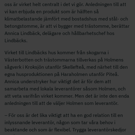
oss är virket helt centralt i det vi gör. Anledningen till att
vi kan erbjuda en produkt som är hälften så
klimatbelastande jämfört med bostadshus med stål- och
betongstomme, är att vi bygger med trästomme, berättar
Annica Lindbäck, delägare och hållbarhetschef hos
Lindbäcks.
Virket till Lindbäcks hus kommer från skogarna i
Västerbotten och trästommarna tillverkas på Holmens
sågverk i Kroksjön utanför Skellefteå, med närhet till den
egna husproduktionen på Haraholmen utanför Piteå.
Annica understryker hur viktigt det är för dem att
samarbeta med lokala leverantörer såsom Holmen, och
att veta varifrån virket kommer. Men det är inte den enda
anledningen till att de väljer Holmen som leverantör.
– För oss är det lika viktigt att ha en god relation till en
inlyssnande leverantör, någon som tar våra behov i
beaktande och som är flexibel. Trygga leverantörskedjor