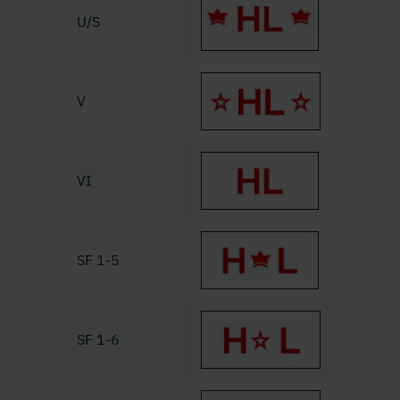
U/S
V
VI
SF 1-5
SF 1-6