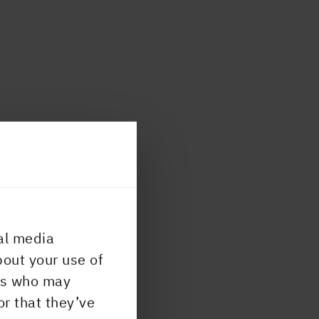
al media
bout your use of
ers who may
or that they’ve