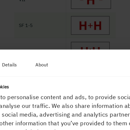
SF 1-5
SF 1-6
Details
About
Stress Graded C24
okies
to personalise content and ads, to provide soci
Stress Graded TR26
analyse our traffic. We also share information a
r social media, advertising and analytics partn
other information that you’ve provided to them 