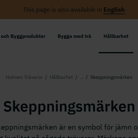
This page is also available in
English
r och Byggprodukter
Bygga med trä
Hållbarhet
Holmen Trävaror
/
Hållbarhet
/
...
/
Skeppningsmärken
Skeppningsmärken
eppningsmärken är en symbol för jämn 