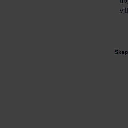
hö
vi
Skep