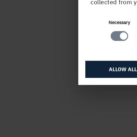
collected from y
Skep
Consent
Necessary
Selection
ALLOW ALL