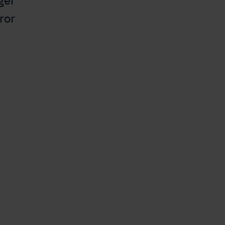
ger
ror