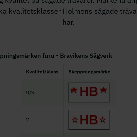
g kvalitet på sågade trävaror. Märkena an
lka kvalitetsklasser Holmens sågade träva
har.
pningsmärken furu - Bravikens Sågverk
Kvalitet/klass
Skeppningsmärke
U/S
V