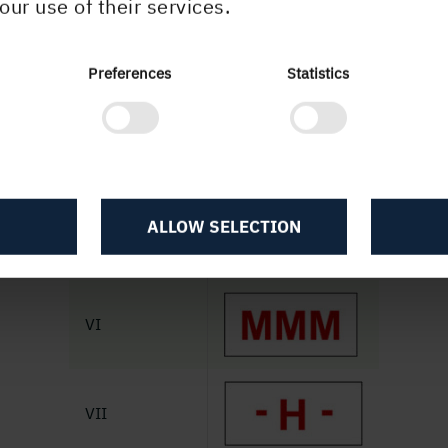
our use of their services.
pningsmärken furu - Iggesunds Sågverk
Preferences
Statistics
Kvalitet/klass
Skeppningsmärke
U/S
ALLOW SELECTION
V
VI
VII