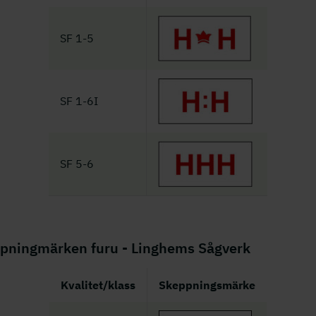
SF 1-5
SF 1-6I
SF 5-6
pningmärken furu - Linghems Sågverk
Kvalitet/klass
Skeppningsmärke