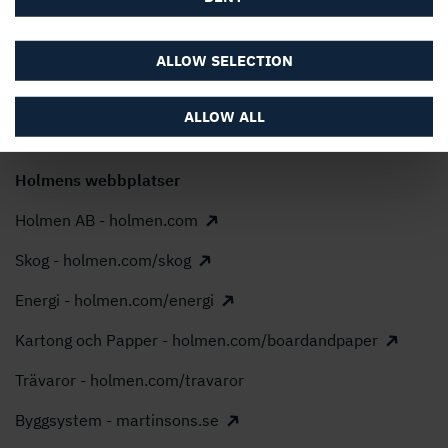
produktionen kan vi garantera att vi är en stabil och trygg
leverantör.
ALLOW SELECTION
Holmen Trävaror är en del av Holmen Group.
Modern Slavery Act Transparency Statement
ALLOW ALL
Holmens webbplatser
Holmen AB - holmen.com
Skog - holmen.com/skog
Energi - holmen.com/energi
Kartong och Papper - holmen.com/boardandpaper
Trävaror - holmen.com/travaror
Byggsystem - martinsons.se