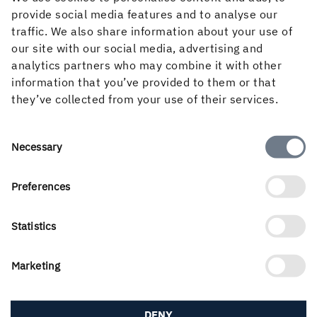
provide social media features and to analyse our
traffic. We also share information about your use of
our site with our social media, advertising and
analytics partners who may combine it with other
information that you’ve provided to them or that
they’ve collected from your use of their services.
Swedish
Consent
Necessary
Selection
Preferences
Holmen Trävaror är en del av Holmen-koncernen och
erbjuder högkvalitativa trävaror till snickeri- och
byggindustrin samt direkt till bygghandeln och
Statistics
trävaruimportörer. Råvaran kommer från våra egna
långsamväxande och ansvarsfullt brukade skogar och
Marketing
förädlas till hållbart byggnadsmaterial på våra fem
spårbarhetscertifierade sågverk. Eftersom vi har kontroll
på råvaran, logistikkedjan från skog till såg och hela
DENY