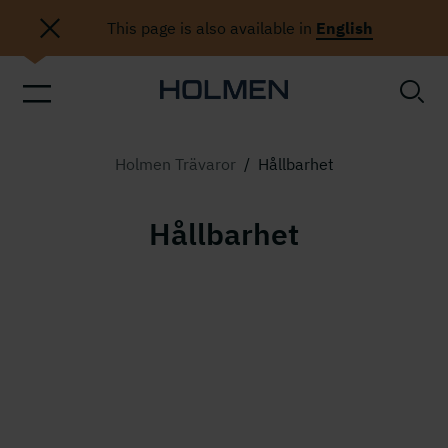
This page is also available in
English
Holmen Trävaror
/
Hållbarhet
Hållbarhet