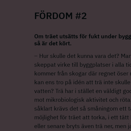
FÖRDOM #2
Om träet utsätts för fukt under by
så är det kört.
– Hur skulle det kunna vara det? Ma
skeppat virke till byggplatser i alla ti
kommer från skogar där regnet öser 
kan ens tro på idén att trä inte skulle
vatten? Trä har i stället en väldigt go
mot mikrobiologisk aktivitet och röt
såklart krävs det så småningom ett 
möjlighet för träet att torka, i ett tätt
eller senare bryts även trä ner, men j