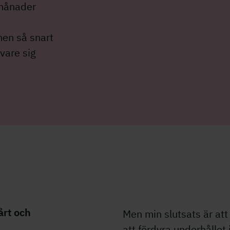
x månader
men så snart
 vare sig
årt och
Men min slutsats är att 
att fördyra underhållet