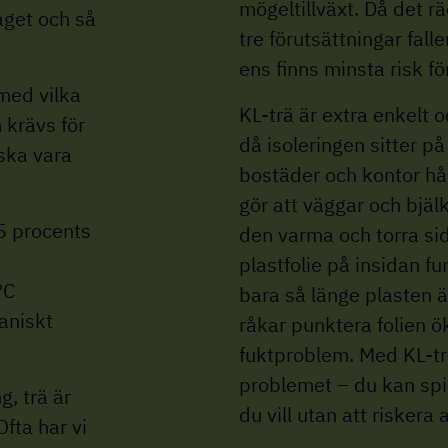
mögeltillväxt. Då det r
aget och så
tre förutsättningar falle
ens finns minsta risk fö
 med vilka
KL-trä är extra enkelt 
 krävs för
då isoleringen sitter p
 ska vara
bostäder och kontor hål
gör att väggar och bjälk
75 procents
den varma och torra si
plastfolie på insidan f
°C
bara så länge plasten ä
ganiskt
råkar punktera folien ök
fuktproblem. Med KL-trä
problemet – du kan spi
, trä är
du vill utan att riskera
Ofta har vi