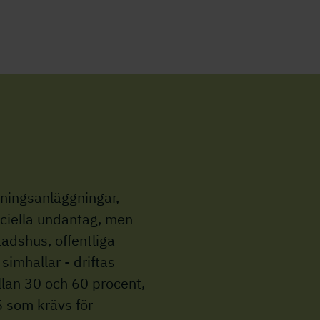
tningsanläggningar,
eciella undantag, men
tadshus, offentliga
 simhallar - driftas
lan 30 och 60 procent,
5 som krävs för