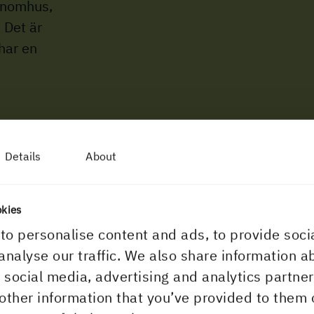
inomhus,
. Det är
har en
Details
About
okies
to personalise content and ads, to provide soci
analyse our traffic. We also share information a
r social media, advertising and analytics partn
issuppfattning, att
other information that you’ve provided to them 