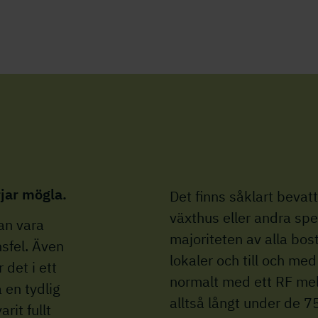
rjar mögla.
Det finns såklart bevat
växthus eller andra sp
dan vara
majoriteten av alla bos
nsfel. Även
lokaler och till och med
 det i ett
normalt med ett RF mel
a en tydlig
alltså långt under de 7
rit fullt