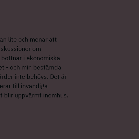
kan lite och menar att
iskussioner om
 bottnar i ekonomiska
het - och min bestämda
ärder inte behövs. Det är
erar till invändiga
et blir uppvärmt inomhus.