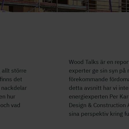
Wood Talks är en report
allt större
experter ge sin syn på
finns det
förekommande fördomar
m nackdelar
detta avsnitt har vi int
en hur
energiexperten Per Ka
t och vad
Design & Construction 
sina perspektiv kring f