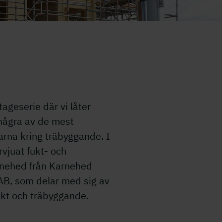
ageserie där vi låter
 några av de mest
na kring träbyggande. I
ervjuat fukt- och
rnehed från Karnehed
AB, som delar med sig av
ukt och träbyggande.