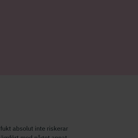
fukt absolut inte riskerar
 jämfört med något annat