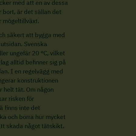
äcker med att en av dessa
r bort, är det sällan det
r mögeltillväxt.
och säkert att bygga med
å utsidan. Svenska
ler ungefär 20 °C, vilket
lag alltid befinner sig på
dan. I en regelvägg med
ungerar konstruktionen
r helt tät. Om någon
ar risken för
 finns inte det
ka och borra hur mycket
 att skada något tätskikt.