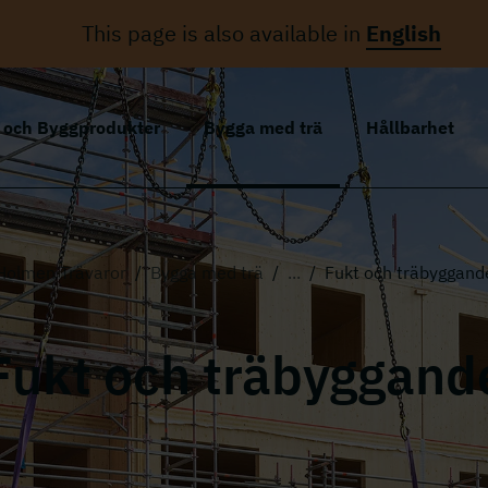
This page is also available in
English
r och Byggprodukter
Bygga med trä
Hållbarhet
Holmen Trävaror
/
Bygga med trä
/
...
/
Fukt och träbyggand
Fukt och träbyggand