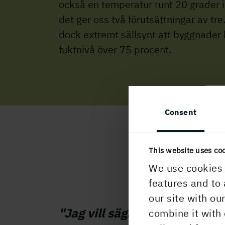
också en temperatur runt 20 grader 
det ger oss två förutsättningar av tre
dock extremt sällsynt att byggnader 
fuktnivå över 75 procent.
Consent
This website uses co
We use cookies 
features and to 
our site with ou
"Jag vill säga att det är en m
combine it with 