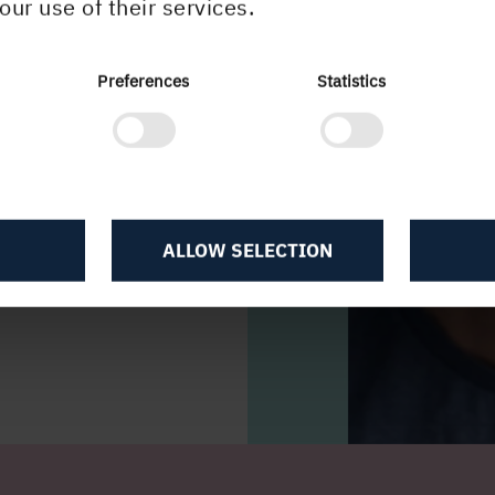
our use of their services.
kt. Snarare är
robust och
Preferences
Statistics
ttekniska
ta att förutse."
Construction AB
ALLOW SELECTION