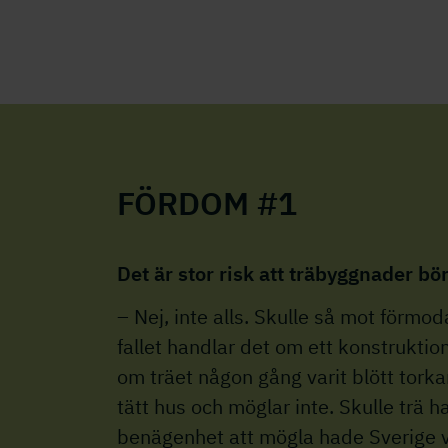
FÖRDOM #1
Det är stor risk att träbyggnader bö
– Nej, inte alls. Skulle så mot förmo
fallet handlar det om ett konstruktio
om träet någon gång varit blött torkar
tätt hus och möglar inte. Skulle trä h
benägenhet att mögla hade Sverige va