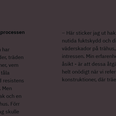
ggprocessen
– Här sticker jag ut ha
nutida fuktskydd och d
väderskador på trähus,
n har
intressen. Min erfaren
der, träden
åsikt - är att dessa åtg
ner, vem
helt onödigt när vi refer
 tåla
konstruktioner, där trä
d resistens
a. Men
tak och en
 hus. Förr
ag skulle