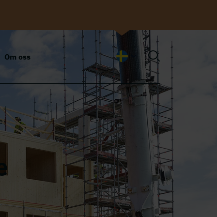
Om oss
Swedish
e
e