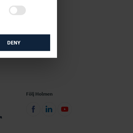
DENY
Följ Holmen