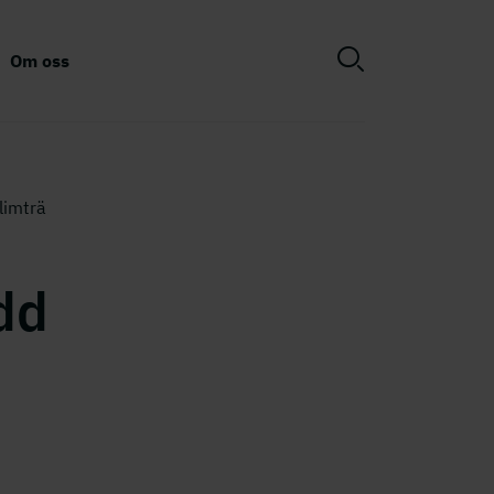
Om oss
limträ
dd