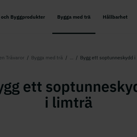
r och Byggprodukter
Bygga med trä
Hållbarhet
n Trävaror
/
Bygga med trä
/
...
/
Bygg ett soptunneskydd i 
ygg ett soptunnesky
i limträ