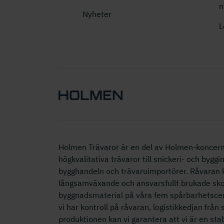
n
Nyheter
L
Holmen Trävaror är en del av Holmen-koncern
högkvalitativa trävaror till snickeri- och byggin
bygghandeln och trävaruimportörer. Råvaran
långsamväxande och ansvarsfullt brukade skoga
byggnadsmaterial på våra fem spårbarhetscer
vi har kontroll på råvaran, logistikkedjan från 
produktionen kan vi garantera att vi är en stab