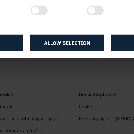
 kan få mer tips och inspiration om
ALLOW SELECTION
ervice
Om webbplatsen
ontakt
Cookies
ank- och betalningsuppgifter
Personuppgifter (GDPR)
renumerera på vårt