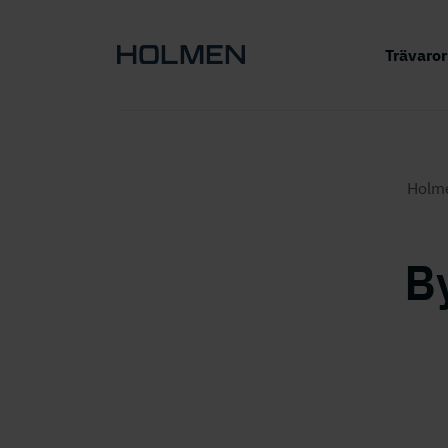
Trävaro
Holme
B