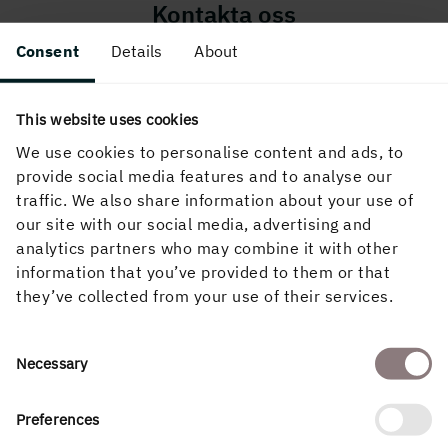
Kontakta oss
Consent
Details
About
Du måste vara inloggad för att skicka formuläret. Om du är
inloggad och ändå inte kan skicka det, se till att "Do not
track" inte är aktiverat i din webbläsares inställningar.
This website uses cookies
Namn
We use cookies to personalise content and ads, to
provide social media features and to analyse our
traffic. We also share information about your use of
our site with our social media, advertising and
analytics partners who may combine it with other
E-postadress
information that you’ve provided to them or that
they’ve collected from your use of their services.
Consent
Necessary
Kommun
Selection
Preferences