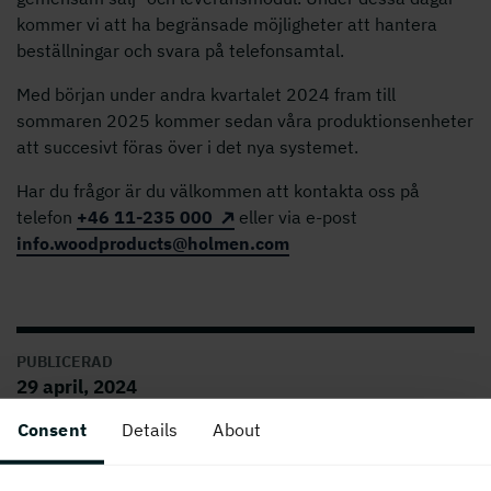
kommer vi att ha begränsade möjligheter att hantera
beställningar och svara på telefonsamtal.
Med början under andra kvartalet 2024 fram till
sommaren 2025 kommer sedan våra produktionsenheter
att succesivt föras över i det nya systemet.
Har du frågor är du välkommen att kontakta oss på
telefon
+46 11-235 000
eller via e-post
info.woodproducts@holmen.com
PUBLICERAD
29 april, 2024
Consent
Details
About