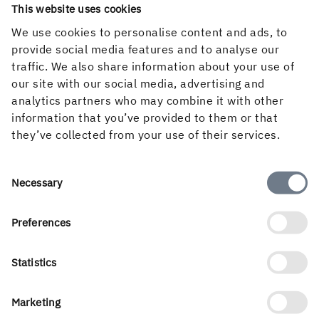
This website uses cookies
We use cookies to personalise content and ads, to
provide social media features and to analyse our
traffic. We also share information about your use of
our site with our social media, advertising and
Om Holmen Trävaror
analytics partners who may combine it with other
information that you’ve provided to them or that
they’ve collected from your use of their services.
Service
Consent
Necessary
Selection
Preferences
Om webbplatsen
Statistics
Följ Holmen
Marketing