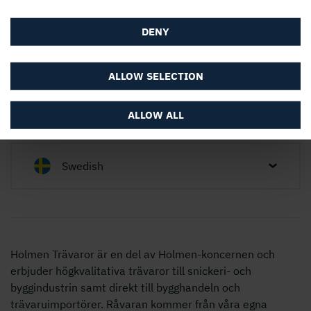
DENY
ALLOW SELECTION
ALLOW ALL
Swedish
Holmen Trävaror är en del av Holmen-koncernen och
erbjuder högkvalitativa trävaror till snickeri- och
byggindustrin samt direkt till bygghandeln och
trävaruimportörer. Råvaran kommer från våra egna