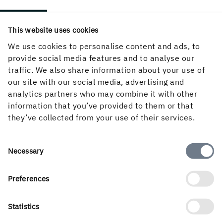
This website uses cookies
PUBLICERAD
12 maj, 2023
We use cookies to personalise content and ads, to
provide social media features and to analyse our
traffic. We also share information about your use of
our site with our social media, advertising and
analytics partners who may combine it with other
information that you’ve provided to them or that
they’ve collected from your use of their services.
Consent
Necessary
Om Holmen Trävaror
Selection
Preferences
Service
Statistics