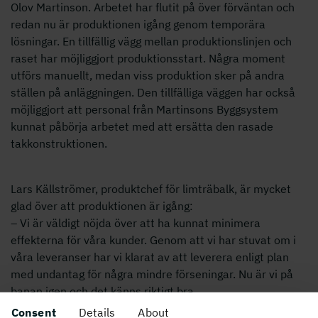
Olov Martinson. Arbetet har flutit på över förväntan och
redan nu är produktionen igång genom temporära
lösningar. En tillfällig vägg mellan produktionslinjen och
raset har möjliggjort produktionsstart. Några moment
utförs manuellt, medan viss produktion sker på andra
ställen på anläggningen. Den tillfälliga väggen har också
möjliggjort att personal från Martinsons Byggsystem
kunnat påbörja arbetet med att ersätta den rasade
takkonstruktionen.
Lars Källströmer, produktchef för limträbalk, är mycket
glad över att produktionen är igång:
– Vi är väldigt nöjda över att ha kunnat minimera
effekterna för våra kunder. Genom att vi har stuvat om i
våra leveranser har vi klarat av att leverera enligt plan
med undantag för några mindre förseningar. Nu är vi på
banan igen och det känns riktigt bra.
Consent
Details
About