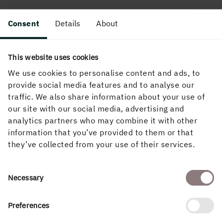
Consent
Details
About
This website uses cookies
We use cookies to personalise content and ads, to
HUVUDKONTOR HOLMEN SKOG
provide social media features and to analyse our
0660-377 400
traffic. We also share information about your use of
our site with our social media, advertising and
Hörneborgsvägen 6
analytics partners who may combine it with other
891 80 Örnsköldsvik
information that you’ve provided to them or that
they’ve collected from your use of their services.
Consent
Necessary
Selection
BOLLNÄS
Preferences
Skolallén 2