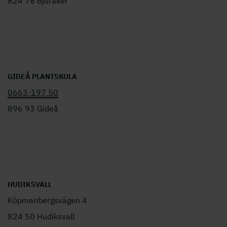
824 78 Bjuråker
GIDEÅ PLANTSKOLA
0663-197 50
896 93 Gideå
HUDIKSVALL
Köpmanbergsvägen 4
824 50 Hudiksvall