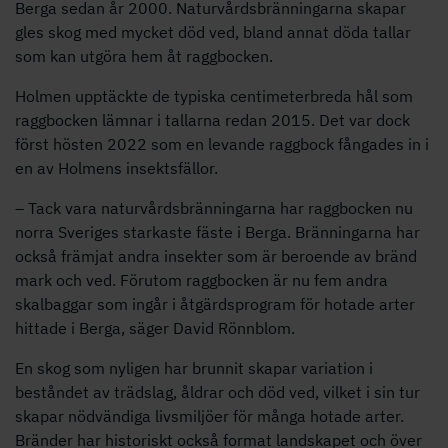
Berga sedan år 2000. Naturvårdsbränningarna skapar
gles skog med mycket död ved, bland annat döda tallar
som kan utgöra hem åt raggbocken.
Holmen upptäckte de typiska centimeterbreda hål som
raggbocken lämnar i tallarna redan 2015. Det var dock
först hösten 2022 som en levande raggbock fångades in i
en av Holmens insektsfällor.
– Tack vara naturvårdsbränningarna har raggbocken nu
norra Sveriges starkaste fäste i Berga. Bränningarna har
också främjat andra insekter som är beroende av bränd
mark och ved. Förutom raggbocken är nu fem andra
skalbaggar som ingår i åtgärdsprogram för hotade arter
hittade i Berga, säger David Rönnblom.
En skog som nyligen har brunnit skapar variation i
beståndet av trädslag, åldrar och död ved, vilket i sin tur
skapar nödvändiga livsmiljöer för många hotade arter.
Bränder har historiskt också format landskapet och över