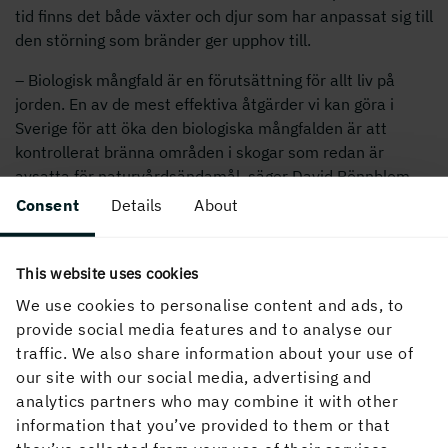
tid finns det både växter och djur som har anpassat sig till
den störning som bränder ger upphov till.
– Biologisk mångfald är en förutsättning för allt liv på
jorden. En av de mest effektiva åtgärder vi kan göra i
Sverige för att öka den biologiska mångfalden är att
kontrollerat bränna områden i skogar som redan är
avsatta för naturvårdsändamål, säger David Rönnblom.
Consent
Details
About
För mer information, kontakta:
Sonja Sandbacka, pr-ansvarig Holmen Skog, 076-103 64
26,
sonja.sandbacka@holmen.com
This website uses cookies
We use cookies to personalise content and ads, to
provide social media features and to analyse our
Fakta om raggbocken
traffic. We also share information about your use of
our site with our social media, advertising and
analytics partners who may combine it with other
Raggbocken är en av Sveriges största
information that you’ve provided to them or that
skalbaggar, upp till tre centimeter lång.