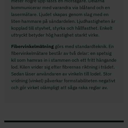
meter högre upp fästs en mottagare. Delarna
kommunicerar med varandra via blåtand och en
lasermätare. Ljudet skapas genom slag med en
liten hammare på sändardelen. Ljudhastigheten är
kopplad till styvhet, styrka och hållfasthet. Enkelt
uttryckt betyder hög hastighet starkt virke.
Fibervinkelmätning
görs med standardteknik. En
ﬁbervinkelmätare består av två delar: en spetsig
kil som hamras in i stammen och ett fritt hängande
lod. Kilen vrider sig efter ﬁbrernas riktning i trädet.
Sedan läser användaren av vinkeln till lodet. Stor
vridning (vinkel) påverkar formstabiliteten negativt
och gör virket olämpligt att såga raka reglar av.