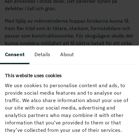
kan användas i dolda delar. Det påverkar synen på
defekter i tall och gran.
Med hjälp av mätmetoderna hoppas forskarna kunna få
fram ﬂer träd som är tätare, starkare, formstabilare och
passar som konstruktionsvirke. För skogsägare skulle det
kunna innebära möjlighet att få bättre betalt för ett virke
av högre kvalitet. Även för sågverken ﬁnns ekonomiska
Consent
Details
About
fördelar om utbytet ökar och en mindre andel blir
vrakvirke, och om det på förhand bättre går att bedöma
kvaliteten på virket.
This website uses cookies
We use cookies to personalise content and ads, to
provide social media features and to analyse our
traffic. We also share information about your use of
our site with our social media, advertising and
– Framför allt handlar kvalitetsfrågan om att
analytics partners who may combine it with other
generellt öka förtroendet för tallvirkets förmåga
information that you’ve provided to them or that
som konstruktionsvirke. Det skulle både sågverk
they’ve collected from your use of their services.
och skogsägare tjäna på, säger Henrik