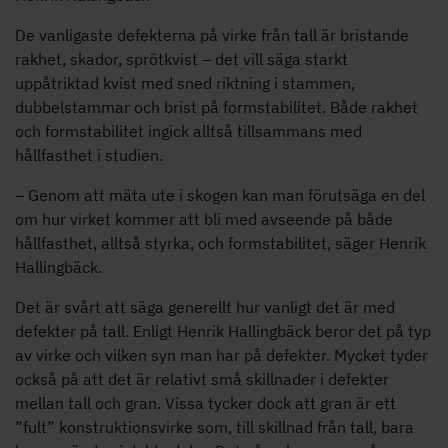
De vanligaste defekterna på virke från tall är bristande
rakhet, skador, sprötkvist – det vill säga starkt
uppåtriktad kvist med sned riktning i stammen,
dubbelstammar och brist på formstabilitet. Både rakhet
och formstabilitet ingick alltså tillsammans med
hållfasthet i studien.
– Genom att mäta ute i skogen kan man förutsäga en del
om hur virket kommer att bli med avseende på både
hållfasthet, alltså styrka, och formstabilitet, säger Henrik
Hallingbäck.
Det är svårt att säga generellt hur vanligt det är med
defekter på tall. Enligt Henrik Hallingbäck beror det på typ
av virke och vilken syn man har på defekter. Mycket tyder
också på att det är relativt små skillnader i defekter
mellan tall och gran. Vissa tycker dock att gran är ett
”fult” konstruktionsvirke som, till skillnad från tall, bara