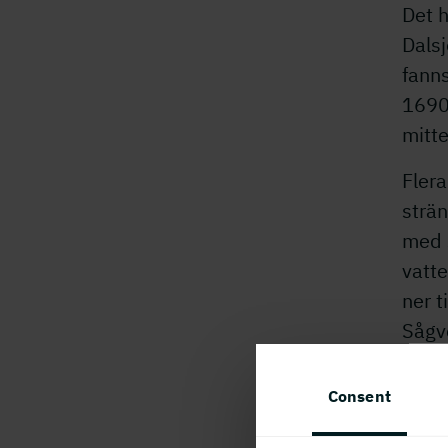
Det h
Dalsj
fanns
1690 
mitte
Flera
strä
med 
vatt
ner t
Sågve
finns
histo
Consent
De f