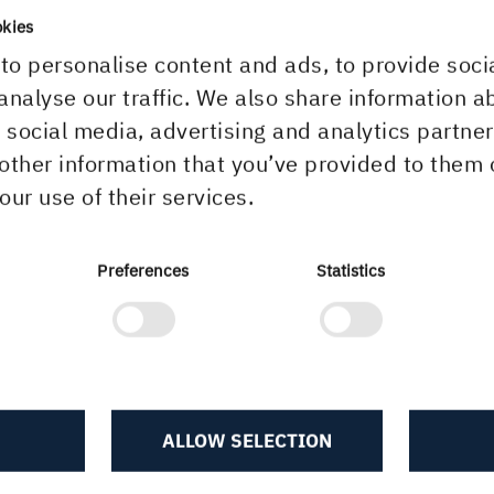
tande betesdrift.
okies
to personalise content and ads, to provide soci
laviken finns rester efter en smalspårig järnväg s
analyse our traffic. We also share information a
porterade timmer till den närbelägna sjön Båven fö
r social media, advertising and analytics partn
as vidare till Sparreholms ångsåg.
other information that you’ve provided to them 
our use of their services.
Preferences
Statistics
ALLOW SELECTION