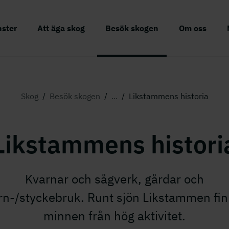
nster
Att äga skog
Besök skogen
Om oss
Skog
/
Besök skogen
/
...
/
Likstammens historia
Likstammens histori
Kvarnar och sågverk, gårdar och
rn-/styckebruk. Runt sjön Likstammen fi
minnen från hög aktivitet.