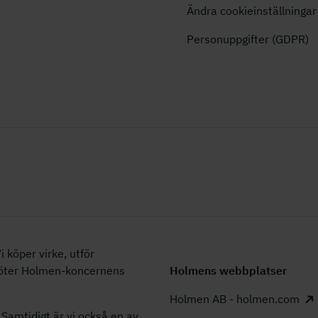
Ändra cookieinställningar
Personuppgifter (GDPR)
 köper virke, utför
köter Holmen-koncernens
Holmens webbplatser
Holmen AB - holmen.com
Samtidigt är vi också en av