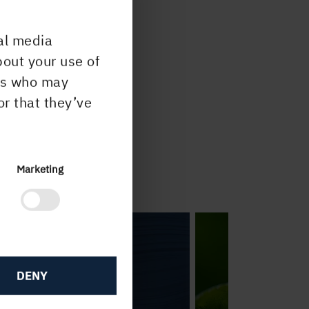
al media
om
bout your use of
r att
ers who may
or that they’ve
Marketing
Hassel
DENY