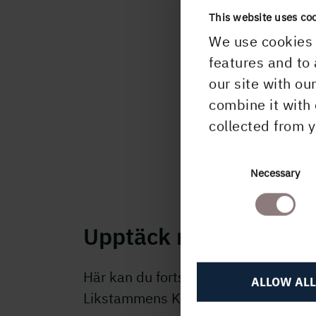
omfat
This website uses co
We use cookies 
I Axa
features and to 
trans
our site with ou
flott
combine it with 
collected from y
Consent
Necessary
Selection
Upptäck mer
Här kan du fortsätta läsa om
ALLOW ALL
Likstammens Kunskapsskog.