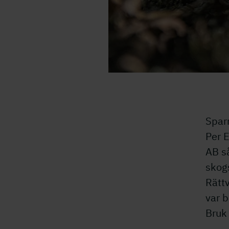
Spår av historia i Likst
Spar
Per 
AB s
skog
Rättv
var 
Bruk