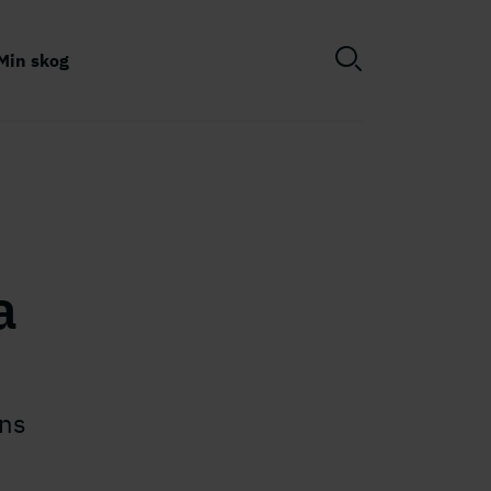
Min skog
a
nns