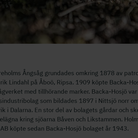
ammens Kunskapsskog
reholms Ångsåg grundades omkring 1878 av patr
Erik Lindahl på Åboö, Ripsa. 1909 köpte Backa-Ho
ågverket med tillhörande marker. Backa-Hosjö var 
sindustribolag som bildades 1897 i Nittsjö norr o
ik i Dalarna. En stor del av bolagets gårdar och s
belägna kring sjöarna Båven och Likstammen. Hol
 AB köpte sedan Backa-Hosjö bolaget år 1943.