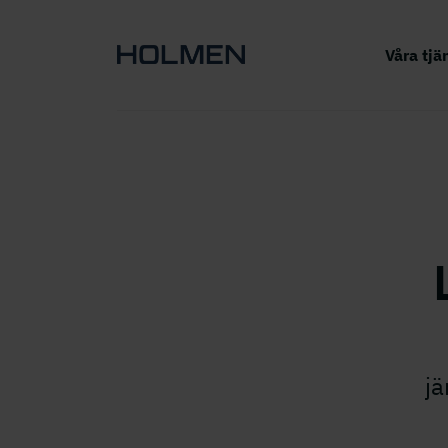
Våra tjä
jä