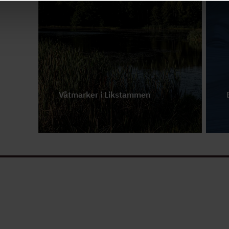
Våtmarker i Likstammen
Våtmarker är hem åt många
växter och djur – i Likstammen
stärker vi dessa miljöer.