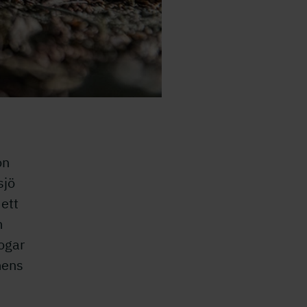
on
sjö
ett
m
kogar
mens