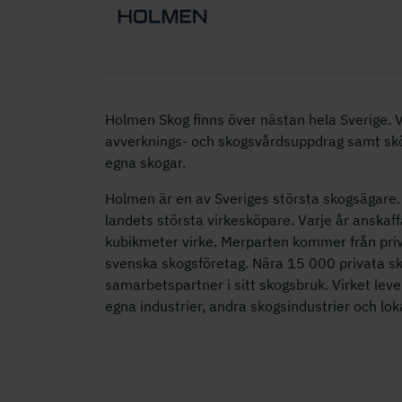
Holmen Skog finns över nästan hela Sverige. Vi
avverknings- och skogsvårdsuppdrag samt s
egna skogar.
Holmen är en av Sveriges största skogsägare. 
landets största virkesköpare. Varje år anskaff
kubikmeter virke. Merparten kommer från priv
svenska skogsföretag. Nära 15 000 privata s
samarbetspartner i sitt skogsbruk. Virket lev
egna industrier, andra skogsindustrier och lo