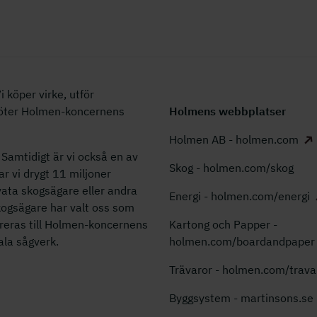
 köper virke, utför
köter Holmen-koncernens
Holmens webbplatser
Holmen AB - holmen.com
Samtidigt är vi också en av
Skog - holmen.com/skog
ar vi drygt 11 miljoner
ata skogsägare eller andra
Energi - holmen.com/energi
kogsägare har valt oss som
ereras till Holmen-koncernens
Kartong och Papper -
kala sågverk.
holmen.com/boardandpaper
Trävaror - holmen.com/trava
Byggsystem - martinsons.se