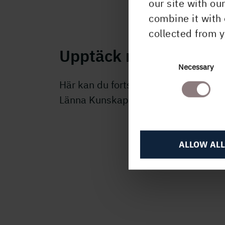
our site with ou
combine it with 
collected from y
Upptäck mer
Consent
Necessary
Selection
Här kan du fortsätta läsa om
Länna Kunskapsskog.
ALLOW ALL