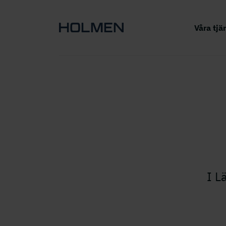
Våra tjä
I L