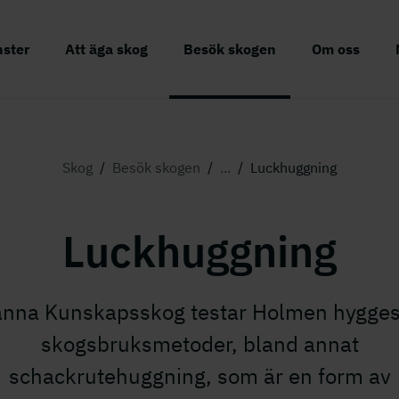
nster
Att äga skog
Besök skogen
Om oss
Skog
/
Besök skogen
/
...
/
Luckhuggning
Luckhuggning
änna Kunskapsskog testar Holmen hygges
skogsbruksmetoder, bland annat
schackrutehuggning, som är en form av