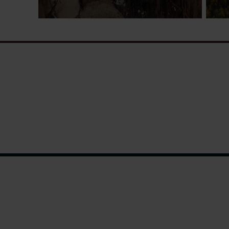
Skogens ÅGP-art.
Cinnoberbaggen är en femton
millimeter lång, cinnoberrött
lysande skalbagge med ett stort
platt huvud och kraftiga käkar.