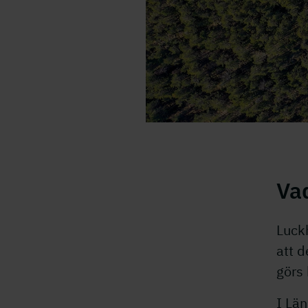
Va
Luck
att d
görs 
I Län