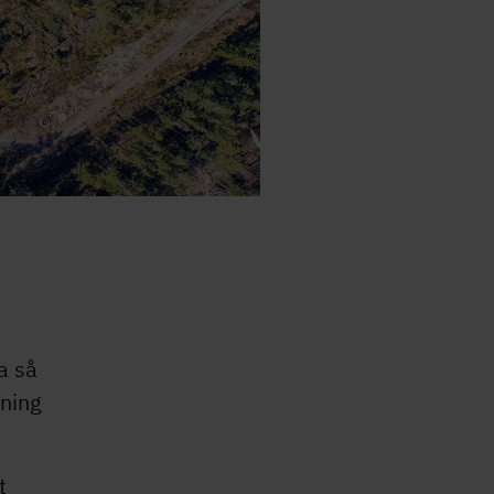
a så
gning
t