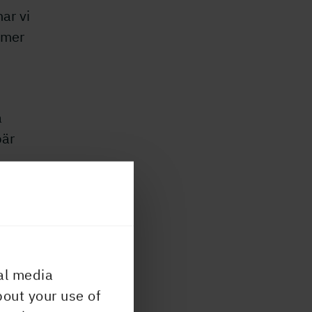
ar vi
mmer
a
bär
ruk
vt i
al media
bout your use of