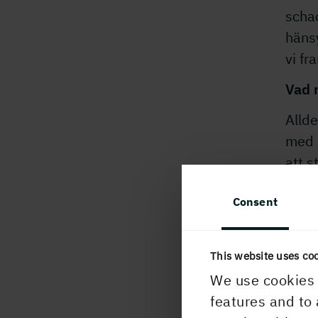
schac
häns
vi fr
Vad 
Allde
med s
att s
uppv
Consent
för a
skog
flera
This website uses co
We use cookies 
features and to 