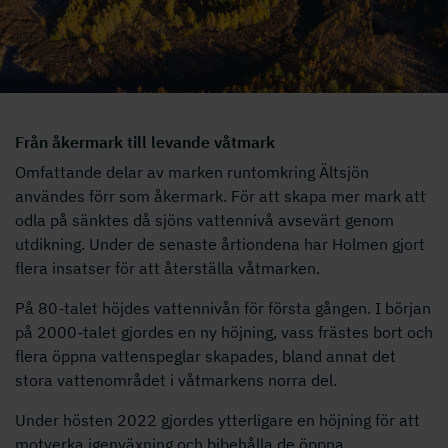
Ältsjön i Länna Kunskapsskog
Från åkermark till levande våtmark
Omfattande delar av marken runtomkring Ältsjön
användes förr som åkermark. För att skapa mer mark att
odla på sänktes då sjöns vattennivå avsevärt genom
utdikning. Under de senaste årtiondena har Holmen gjort
flera insatser för att återställa våtmarken.
På 80-talet höjdes vattennivån för första gången. I början
på 2000-talet gjordes en ny höjning, vass frästes bort och
flera öppna vattenspeglar skapades, bland annat det
stora vattenområdet i våtmarkens norra del.
Under hösten 2022 gjordes ytterligare en höjning för att
motverka igenväxning och bibehålla de öppna