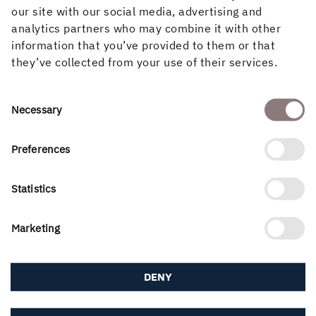
skogsbruksmetoder, bland annat
cinnoberrött lysande 
our site with our social media, advertising and
schackrutehuggning, som är en
med ett stort platt h
analytics partners who may combine it with other
form av luckhuggning.
kraftiga käkar.
information that you’ve provided to them or that
they’ve collected from your use of their services.
Consent
Necessary
Selection
Preferences
PUBLICERAD
23 oktober, 2025
Statistics
Marketing
DENY