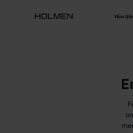
Våra tjä
E
F
om
mer