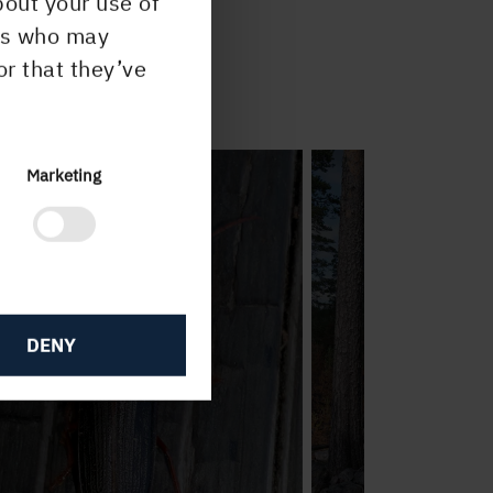
bout your use of
ers who may
or that they’ve
bock
Marketing
DENY