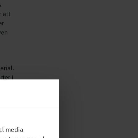
s
 att
er
ven
erial.
ter i
v
je
t som
s och
al media