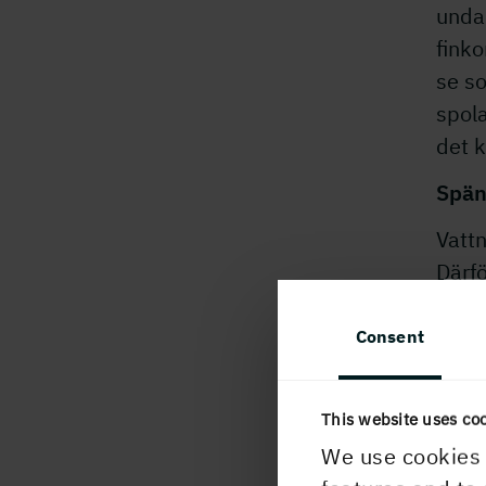
undan
finko
se so
spola
det 
Spän
Vattn
Därfö
olika
textu
Consent
domin
omvan
This website uses co
fälts
We use cookies 