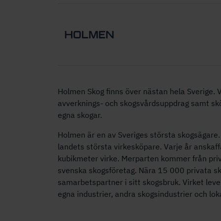
Holmen Skog finns över nästan hela Sverige. Vi
avverknings- och skogsvårdsuppdrag samt s
egna skogar.
Holmen är en av Sveriges största skogsägare. 
landets största virkesköpare. Varje år anskaff
kubikmeter virke. Merparten kommer från priv
svenska skogsföretag. Nära 15 000 privata s
samarbetspartner i sitt skogsbruk. Virket lev
egna industrier, andra skogsindustrier och lo