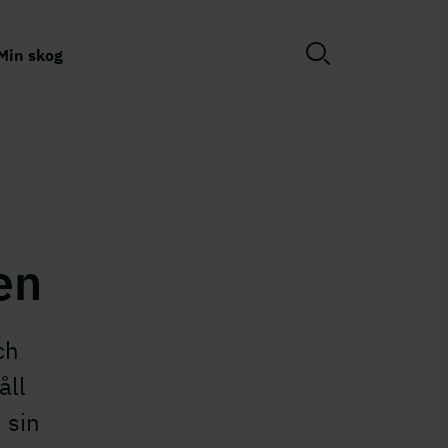
Min skog
en
ch
åll
 sin