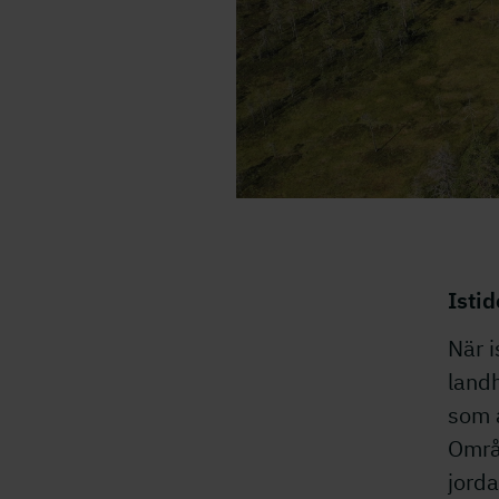
Isti
När i
landh
som a
Områ
jorda