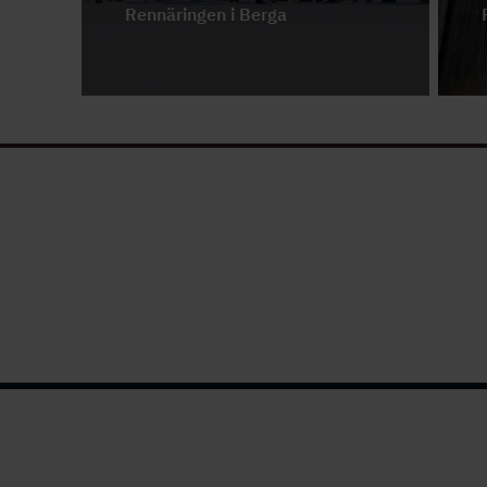
Rennäringen i Berga
En övervägande del av Holmens
skogsinnehav är betesområde
för ren. I Berga finns gott om
glesa tallskogar med marklav
som renar tycker om att beta.