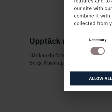
features and to 
our site with ou
combine it with 
collected from y
Upptäck mer
Consent
Necessary
Selection
Här kan du fortsätta läsa om
Berga Kunskapsskog.
ALLOW ALL