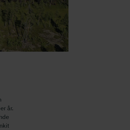
n
er år.
ande
nkit