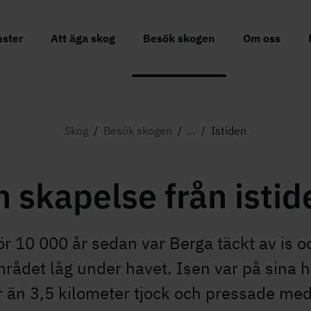
nster
Att äga skog
Besök skogen
Om oss
Skog
/
Besök skogen
/
...
/
Istiden
n skapelse från istid
ör 10 000 år sedan var Berga täckt av is o
rådet låg under havet. Isen var på sina h
 än 3,5 kilometer tjock och pressade med