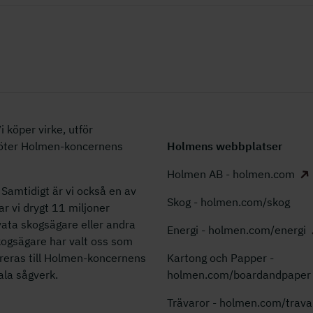
 köper virke, utför
köter Holmen-koncernens
Holmens webbplatser
Holmen AB - holmen.com
Samtidigt är vi också en av
Skog - holmen.com/skog
ar vi drygt 11 miljoner
ata skogsägare eller andra
Energi - holmen.com/energi
kogsägare har valt oss som
ereras till Holmen-koncernens
Kartong och Papper -
kala sågverk.
holmen.com/boardandpaper
Trävaror - holmen.com/trava