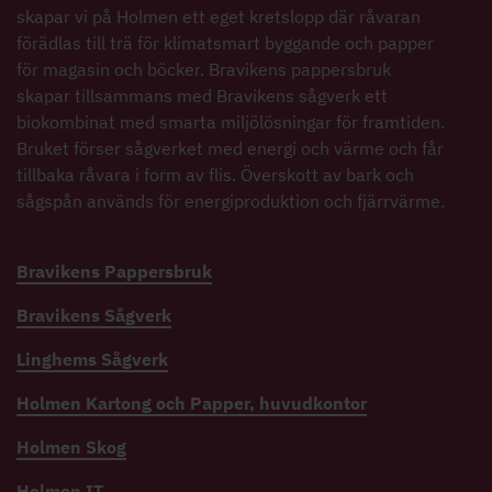
skapar vi på Holmen ett eget kretslopp där råvaran
förädlas till trä för klimatsmart byggande och papper
för magasin och böcker. Bravikens pappersbruk
skapar tillsammans med Bravikens sågverk ett
biokombinat med smarta miljölösningar för framtiden.
Bruket förser sågverket med energi och värme och får
tillbaka råvara i form av flis. Överskott av bark och
sågspån används för energiproduktion och fjärrvärme.
Bravikens Pappersbruk
Bravikens Sågverk
Linghems Sågverk
Holmen Kartong och Papper, huvudkontor
Holmen Skog
Holmen IT