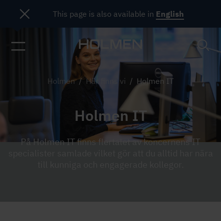
This page is also available in
English
Holmen
/
Här finns vi
/
Holmen IT
Holmen IT
På Holmen IT finns flertalet av koncernens IT
specialister samlade vilket gör att du alltid har nära
till kunniga och engagerade kollegor.