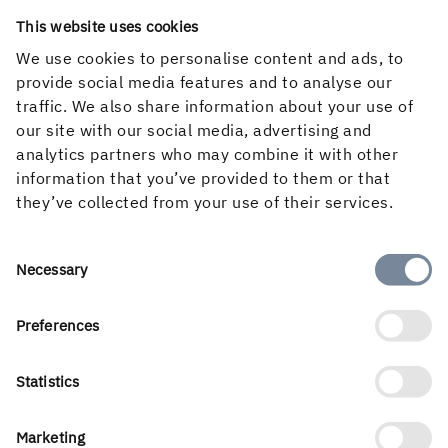
jobbet"
This website uses cookies
Läs bloggen med Lizette och Beatrice och få en glimt av
…
We use cookies to personalise content and ads, to
provide social media features and to analyse our
traffic. We also share information about your use of
our site with our social media, advertising and
analytics partners who may combine it with other
information that you’ve provided to them or that
they’ve collected from your use of their services.
Consent
Necessary
Selection
Preferences
"Ett välkomnande och tillåtande klimat där tankar och
åsikter respekteras och diskuteras."
Statistics
Hej, mitt namn är Oskar och jag jobbar som
utlastningsplanerare och logistikingenjör. Följ med mig
…
Marketing