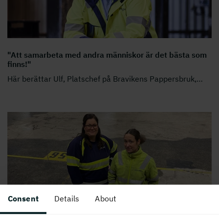
"Att samarbeta med andra människor är det bästa som
finns!"
Här berättar Ulf, Platschef på Bravikens Pappersbruk,
…
Consent
Details
About
"Framför allt hjälper vi varandra och har roligt på