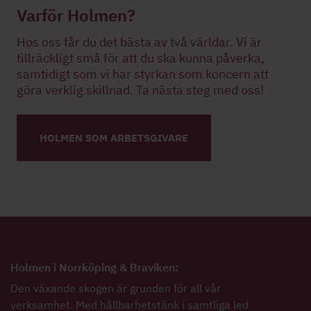
Varför Holmen?
Hos oss får du det bästa av två världar. Vi är
tillräckligt små för att du ska kunna påverka,
samtidigt som vi har styrkan som koncern att
göra verklig skillnad. Ta nästa steg med oss!
HOLMEN SOM ARBETSGIVARE
Holmen i Norrköping & Braviken:
Den växande skogen är grunden för all vår
verksamhet. Med hållbarhetstänk i samtliga led