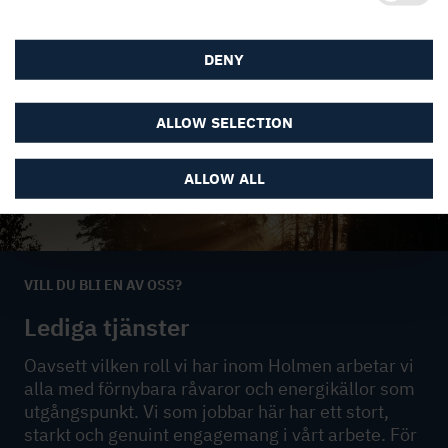
DENY
ALLOW SELECTION
ALLOW ALL
VILL DU BLI EN AV OSS?
Lediga tjänster
Oavsett vilken roll vi har inom Holmen arbetar vi
alla med förnybara råvaror och energikällor som
utgångspunkt. Vi som jobbar här har ett stort,
starkt och genuint engagemang i vårt arbete. För