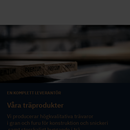
EN KOMPLETT LEVERANTÖR
Våra träprodukter
Vi producerar högkvalitativa trävaror
i
gran
och
furu
för konstruktion
och
snickeri
samt
storskaligt byggande i trä
.