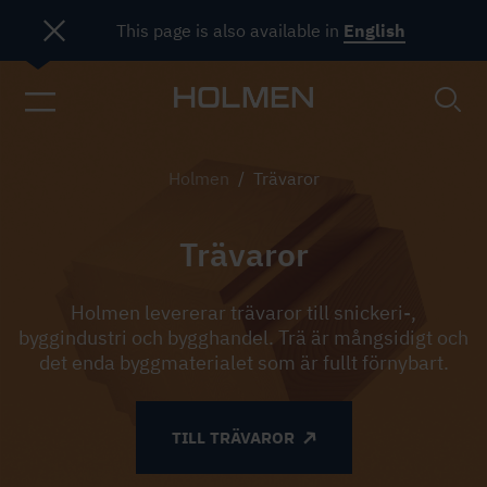
This page is also available in
English
Trägolv
Holmen
/
Trävaror
Trävaror
Holmen levererar trävaror till snickeri-,
byggindustri och bygghandel. Trä är mångsidigt och
det enda byggmaterialet som är fullt förnybart.
TILL TRÄVAROR