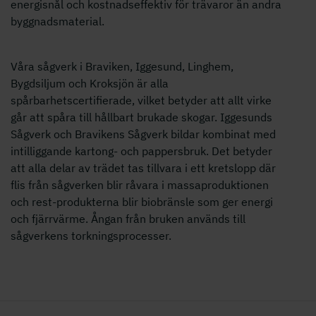
energisnål och kostnadseffektiv för trävaror än andra
byggnadsmaterial.
Våra sågverk i Braviken, Iggesund, Linghem,
Bygdsiljum och Kroksjön är alla
spårbarhetscertifierade, vilket betyder att allt virke
går att spåra till hållbart brukade skogar. Iggesunds
Sågverk och Bravikens Sågverk bildar kombinat med
intilliggande kartong- och pappersbruk. Det betyder
att alla delar av trädet tas tillvara i ett kretslopp där
flis från sågverken blir råvara i massaproduktionen
och rest-produkterna blir biobränsle som ger energi
och fjärrvärme. Ångan från bruken används till
sågverkens torkningsprocesser.