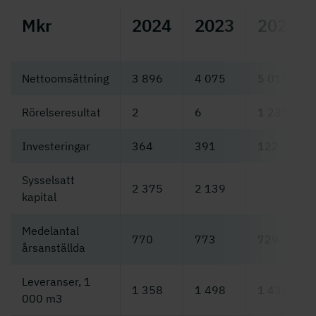
Mkr
2024
2023
2022
Nettoomsättning
3 896
4 075
5 015
Rörelseresultat
2
6
1 237
Investeringar
364
391
122
Sysselsatt
2 375
2 139
kapital
Medelantal
770
773
729
årsanställda
Leveranser, 1
1 358
1 498
1 435
000 m3