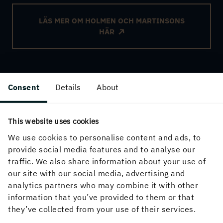
LÄS MER OM HOLMEN OCH MARTINSONS
HÄR
Consent
Details
About
This website uses cookies
Sågverk
We use cookies to personalise content and ads, to
provide social media features and to analyse our
traffic. We also share information about your use of
Alla våra sågverk är moderna med hög teknisk nivå
our site with our social media, advertising and
där gradvis utökad vidareförädling möjliggör
analytics partners who may combine it with other
kontinuerlig produktutveckling och ett starkt
information that you’ve provided to them or that
produktutbud till både byggindustrin och direkt till
they’ve collected from your use of their services.
bygghandeln.