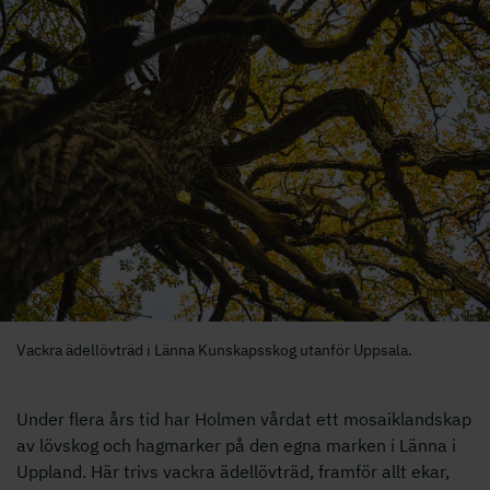
Vackra ädellövträd i Länna Kunskapsskog utanför Uppsala.
Under flera års tid har Holmen vårdat ett mosaiklandskap
av lövskog och hagmarker på den egna marken i Länna i
Uppland. Här trivs vackra ädellövträd, framför allt ekar,