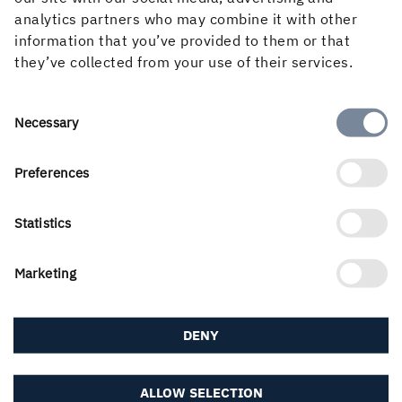
ständigt förbättra vårt arbete, säger Sören Petersson,
analytics partners who may combine it with other
affärsområdeschef på Holmen Skog.
information that you’ve provided to them or that
Mer information om Länna Kunskapsskog:
they’ve collected from your use of their services.
Läs mer om invigningen >
Consent
Necessary
Läs mer om Länna Kunskapsskog >
Selection
Preferences
Statistics
PUBLICERAD
Marketing
17 maj, 2023
DENY
ALLOW SELECTION