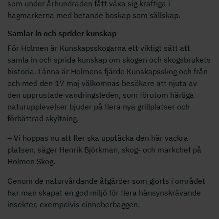
som under århundraden fått växa sig kraftiga i
hagmarkerna med betande boskap som sällskap.
Samlar in och sprider kunskap
För Holmen är Kunskapsskogarna ett viktigt sätt att
samla in och sprida kunskap om skogen och skogsbrukets
historia. Länna är Holmens fjärde Kunskapsskog och från
och med den 17 maj välkomnas besökare att njuta av
den upprustade vandringsleden, som förutom härliga
naturupplevelser bjuder på flera nya grillplatser och
förbättrad skyltning.
– Vi hoppas nu att fler ska upptäcka den här vackra
platsen, säger Henrik Björkman, skog- och markchef på
Holmen Skog.
Genom de naturvårdande åtgärder som gjorts i området
har man skapat en god miljö för flera hänsynskrävande
insekter, exempelvis cinnoberbaggen.