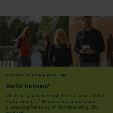
ETT SMART OCH MENINGSFULLT VAL
Varför Holmen?
Vill du ha spännande möjligheter och bidra till ett
bättre klimat? På Holmen får du utmanande
arbetsuppgifter i en grön framtidsnäring. Väx
med oss!