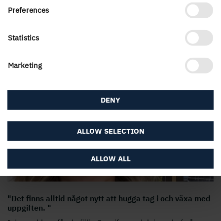
Preferences
Statistics
"Ingen dag är exakt den andra lik."
I den här filmen träffar vi Per som berättar om sitt jobb
…
Marketing
DENY
ALLOW SELECTION
ALLOW ALL
"Det finns alltid något nytt att hugga tag i och växa med
uppgiften. "