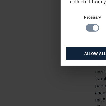
collected from y
Medarbetars
Consent
Necessary
Selection
Medar
Geno
sina
ALLOW ALL
– Med
medar
framt
papp
chans
miljö