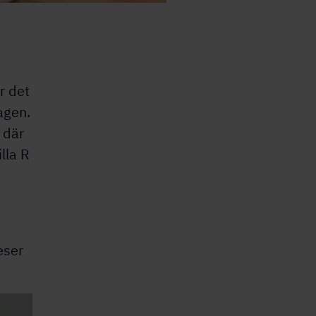
r det
agen.
 där
lla R
å
eser