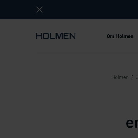
Om Holmen
Holmen
/
U
e