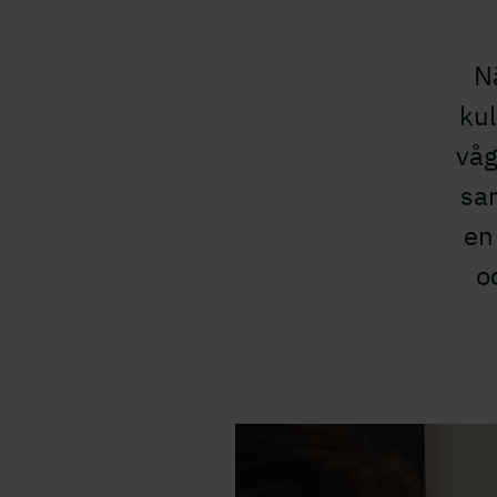
Nä
ku
våg
sa
en
o