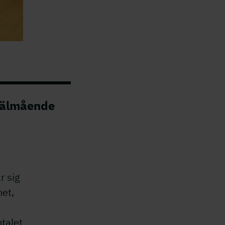
 välmående
r sig
het,
talet