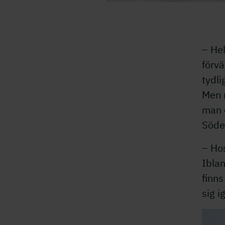
– Hel
förvä
tydli
Men m
man 
Söder
– Hos
Iblan
finns
sig 