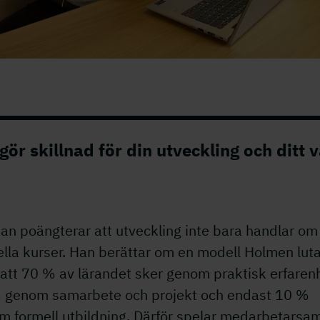
ör skillnad för din utveckling och ditt
ian poängterar att utveckling inte bara handlar om
lla kurser. Han berättar om en modell Holmen luta
att 70 % av lärandet sker genom praktisk erfaren
 genom samarbete och projekt och endast 10 %
m formell utbildning. Därför spelar medarbetarsam