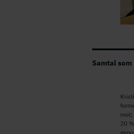
Samtal som g
Krist
forme
mot; 
20 %
geno