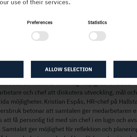
our use of their services.
amtalet – en nyckel till framgång
Preferences
Statistics
betarsamtal är en central del av vår målstyrning.
m dessa samtal identifierar chefen tillsammans 
 medarbetare deras styrkor och utvecklingsområde
ALLOW SELECTION
arbetarsamtalet är en viktig möjlighet för både
betare och chef att diskutera utveckling, mål och
ida möjligheter. Kristian Espås, HR-chef på Hallst
ersbruk betonar att samtalen ger medarbetaren e
 att få personlig tid med sin chef i en lugn och avs
. Samtalet ger möjlighet för reflektion och planerin