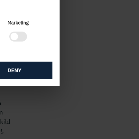
Marketing
med
n.
DENY
a
n
kild
g,