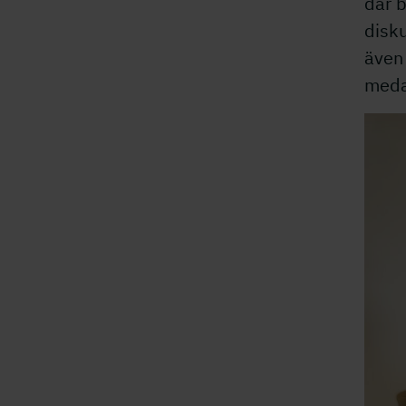
där 
disku
även 
meda