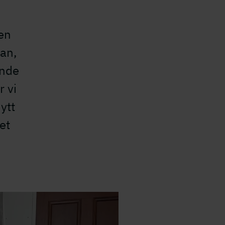
 en
an,
ande
 vi
ytt
et
.