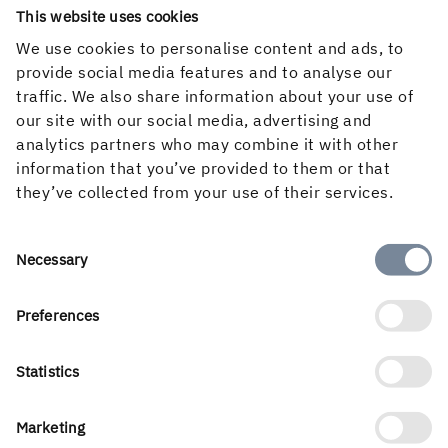
This website uses cookies
We use cookies to personalise content and ads, to
provide social media features and to analyse our
traffic. We also share information about your use of
our site with our social media, advertising and
analytics partners who may combine it with other
information that you’ve provided to them or that
they’ve collected from your use of their services.
"Holmen har en seriös syn på skogsvårdsarbetet."
Consent
Necessary
Krister, produktionsledare berättar om sin roll och sitt
…
Selection
Preferences
Statistics
Marketing