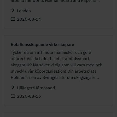
around the world. Holmen Board and Paper is
…
London
2026-08-14
Relationsskapande virkesköpare
Tycker du om att möta människor och göra
affärer? Vill du bidra till ett framtidssmart
skogsbruk? Nu söker vi dig som vill vara med och
utveckla vår köporganisation! Din arbetsplats
Holmen är en av Sveriges största skogsägare
…
Ullånger/Härnösand
2026-08-16