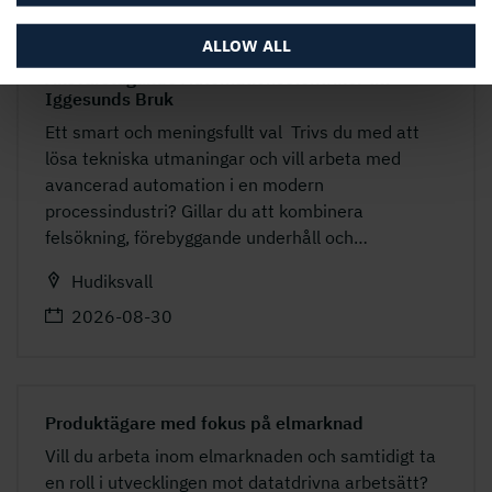
ALLOW ALL
Ansvarstagande Automationselektriker till
Iggesunds Bruk
Ett smart och meningsfullt val Trivs du med att
lösa tekniska utmaningar och vill arbeta med
avancerad automation i en modern
processindustri? Gillar du att kombinera
felsökning, förebyggande underhåll och
…
Hudiksvall
2026-08-30
Produktägare med fokus på elmarknad
Vill du arbeta inom elmarknaden och samtidigt ta
en roll i utvecklingen mot datatdrivna arbetsätt?