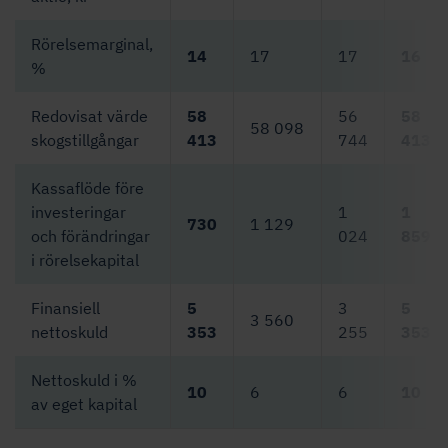
Rörelsemarginal,
14
17
17
16
%
Redovisat värde
58
56
58
58 098
skogstillgångar
413
744
413
Kassaflöde före
investeringar
1
1
730
1 129
och förändringar
024
859
i rörelsekapital
Finansiell
5
3
5
3 560
nettoskuld
353
255
353
Nettoskuld i %
10
6
6
10
av eget kapital