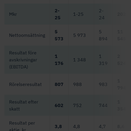
2-
2-
Mkr
1-25
2025
25
24
5
5
11
Nettoomsättning
5 973
573
894
545
Resultat före
1
1
2
avskrivningar
1 348
176
319
524
(EBITDA)
1
Rörelseresultat
807
988
983
794
Resultat efter
1
602
752
744
skatt
354
Resultat per
3,8
4,8
4,7
8,6
aktie, kr