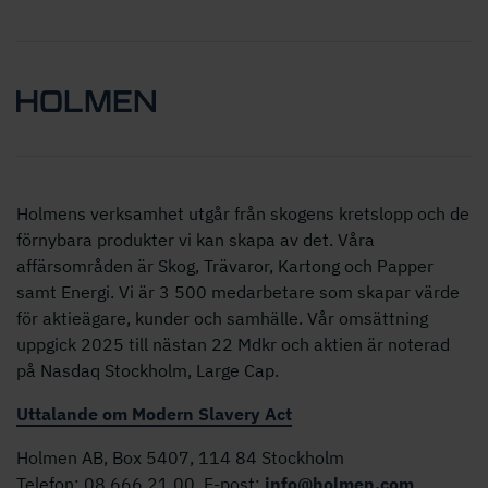
Holmens verksamhet utgår från skogens kretslopp och de
förnybara produkter vi kan skapa av det. Våra
affärsområden är Skog, Trävaror, Kartong och Papper
samt Energi. Vi är 3 500 medarbetare som skapar värde
för aktieägare, kunder och samhälle. Vår omsättning
uppgick 2025 till nästan 22 Mdkr och aktien är noterad
på Nasdaq Stockholm, Large Cap.
Uttalande om Modern Slavery Act
Holmen AB, Box 5407, 114 84 Stockholm
Telefon: 08 666 21 00, E-post:
info@holmen.com