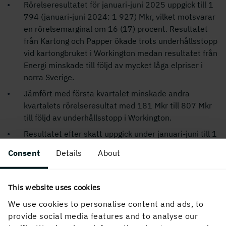
Rörelseresultatet för januari-juni 2025 uppgick till 1
794 (januari-juni 2024: 1 927) Mkr, vilket motsvarar
en rörelsemarginal om 16 (17) procent. Resultatet
från Kartong och Papper ökade trots underhållsstopp
vid kartongbruket i Workington medan resultatet från
Energi minskade till följd av mycket låga elpriser i
norra Sverige.
Jämfört med första kvartalet minskade andra
kvartalets rörelseresultat med 181 Mkr till 807 Mkr
till följd av underhållsstopp i Workington.
Resultatet efter skatt uppgick under januari-juni till 1
354 (1 487) Mkr, vilket motsvarar ett resultat per
Consent
Details
About
aktie om 8,6 (9,3) kronor.
Under januari-juni återköptes aktier för 862 Mkr
motsvarande 1,3 procent av totalt antal aktier.
This website uses cookies
Under andra kvartalet utbetalades en utdelning om 1
We use cookies to personalise content and ads, to
888 Mkr.
provide social media features and to analyse our