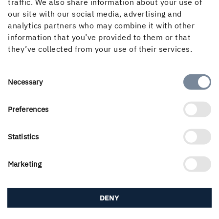
traffic. We also share information about your use of
För ytterligare information kontakta:
our site with our social media, advertising and
Henrik Sjölund, VD och koncernchef, tel 08 666 21 05
analytics partners who may combine it with other
Stefan Loréhn, CFO, tel 08 666 21 22
information that you’ve provided to them or that
Stina Sandell, Hållbarhets- och kommunikationsdirektör,
they’ve collected from your use of their services.
tel 073 986 51 12
Denna information är sådan information som Holmen AB
Consent
Necessary
är skyldig att offentliggöra enligt EU:s
Selection
marknadsmissbruksförordning och enligt lag (2007:528)
Preferences
om värdepappersmarknaden. Informationen lämnades,
genom ovanstående kontaktpersons försorg, för
offentliggörande torsdagen den 14 augusti 2025 kl.
Statistics
07.30.
Marketing
Holmens delårsrapport januari-juni 2025
DENY
PUBLICERAD