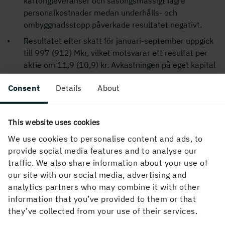
kartongleveranser och säsongsmässigt lägre
personalkostnader medan underhålls- och
ombyggnadsstopp påverkade resultatet negativt.
Resultatet efter skatt för januari-september uppgick
till 997 (912) Mkr, vilket motsvarar ett resultat per
aktie om 11,9 (10,9) kr. Avkastningen på eget kapital
var 6,3 (5,8) procent.
Consent
Details
About
För ytterligare information kontakta:
Henrik Sjölund, VD och koncernchef, tel 08 – 666 21 05
This website uses cookies
Anders Jernhall, vice VD och CFO, tel 08 – 666 21 22
We use cookies to personalise content and ads, to
Ingela Carlsson, kommunikationsdirektör, tel 070 – 212
provide social media features and to analyse our
97 12
traffic. We also share information about your use of
Informationen är sådan som Holmen AB skall
our site with our social media, advertising and
offentliggöra enligt lagen om värdepappersmarknaden
analytics partners who may combine it with other
och/eller lagen om handel med finansiella instrument.
information that you’ve provided to them or that
Informationen lämnades till medierna för
they’ve collected from your use of their services.
offentliggörande torsdagen den 5 november 2015 kl.