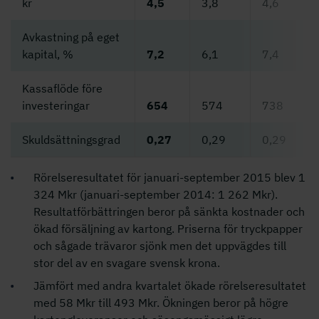
kr
4,5
3,8
4,6
1
Avkastning på eget
kapital, %
7,2
6,1
7,4
6
Kassaflöde före
1
investeringar
654
574
738
7
Skuldsättningsgrad
0,27
0,29
0,29
0
Rörelseresultatet för januari-september 2015 blev 1
324 Mkr (januari-september 2014: 1 262 Mkr).
Resultatförbättringen beror på sänkta kostnader och
ökad försäljning av kartong. Priserna för tryckpapper
och sågade trävaror sjönk men det uppvägdes till
stor del av en svagare svensk krona.
Jämfört med andra kvartalet ökade rörelseresultatet
med 58 Mkr till 493 Mkr. Ökningen beror på högre