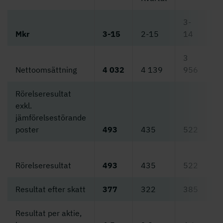
3-
2
Mkr
3-15
2-15
14
3
1
Nettoomsättning
4 032
4 139
956
3
Rörelseresultat
exkl.
jämförelsestörande
1
poster
493
435
522
3
1
Rörelseresultat
493
435
522
3
Resultat efter skatt
377
322
385
9
Resultat per aktie,