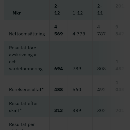
2-
2-
2012
Mkr
12
1-12
11
4
4
9
Nettoomsättning
569
4 778
787
347
Resultat före
avskrivningar
och
1
värdeförändring
694
789
808
482
1
Rörelseresultat*
488
560
492
048
Resultat efter
skatt*
313
389
302
701
Resultat per