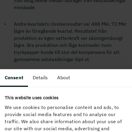
från skog ökade medan bidraget från valutasäkringar
minskade.
Andra kvartalets rörelseresultat var 488 Mkr, 72 Mkr
lägre än föregående kvartal. Resultatet från
produktion av egen vattenkraft var säsongsmässigt
lägre. Bra produktion och låga kostnader inom
tryckpapper kunde till stor del kompensera för att
gynnsamma valutasäkringar löpt ut.
Marknadsläget för kartong var stabilt under kvartalet
Consent
Details
About
medan efterfrågan för tryckpapper och sågade
trävaror var svag.
This website uses cookies
We use cookies to personalise content and ads, to
provide social media features and to analyse our
För ytterligare information kontakta:
traffic. We also share information about your use of
Magnus Hall, VD och koncernchef, tel 08 666 21 05
our site with our social media, advertising and