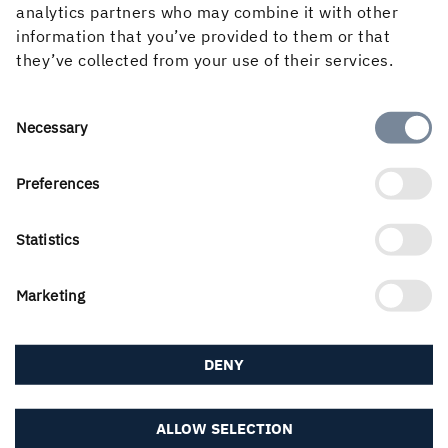
Anders Jernhall, ekonomi- och finansdirektör, tel 08 666
analytics partners who may combine it with other
21 22
information that you’ve provided to them or that
Ingela Carlsson, informationsdirektör, tel 070 212 97 12
they’ve collected from your use of their services.
I egenskap av utgivare offentliggör Holmen AB enligt 17
Consent
Necessary
kap. lagen (2007:528) om värdepappersmarknaden
Selection
informationen i denna delårsrapport för januari-juni
Preferences
2012. Informationen lämnades till medierna för
offentliggörande tisdagen den 14 augusti 2012 kl. 12.15.
Statistics
Delårsrapport januari-juni 2012
Marketing
DENY
PUBLICERAD
14 augusti, 2012, 12:15
ALLOW SELECTION