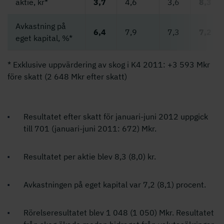
aktie, kr*
3,7
4,6
3,6
8,3
Avkastning på
6,4
7,9
7,3
7,2
eget kapital, %*
* Exklusive uppvärdering av skog i K4 2011: +3 593 Mkr
före skatt (2 648 Mkr efter skatt)
Resultatet efter skatt för januari-juni 2012 uppgick
till 701 (januari-juni 2011: 672) Mkr.
Resultatet per aktie blev 8,3 (8,0) kr.
Avkastningen på eget kapital var 7,2 (8,1) procent.
Rörelseresultatet blev 1 048 (1 050) Mkr. Resultatet