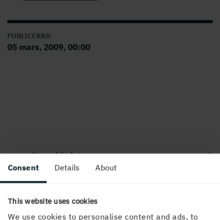
PUBLICERAD
05 mars, 2009, 00:00
Om webbplatsen
Consent
Details
About
This website uses cookies
Följ oss i sociala medier
We use cookies to personalise content and ads, to