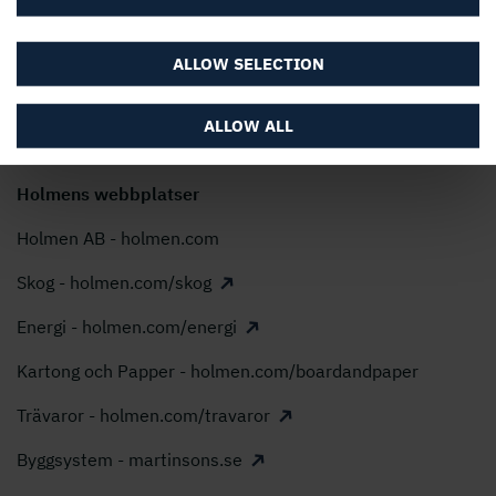
Uttalande om Modern Slavery Act
Holmen AB, Box 5407, 114 84 Stockholm
ALLOW SELECTION
Telefon: 08 666 21 00, E-post:
info@holmen.com
ALLOW ALL
Holmens webbplatser
Holmen AB - holmen.com
Skog - holmen.com/skog
Energi - holmen.com/energi
Kartong och Papper - holmen.com/boardandpaper
Trävaror - holmen.com/travaror
Byggsystem - martinsons.se