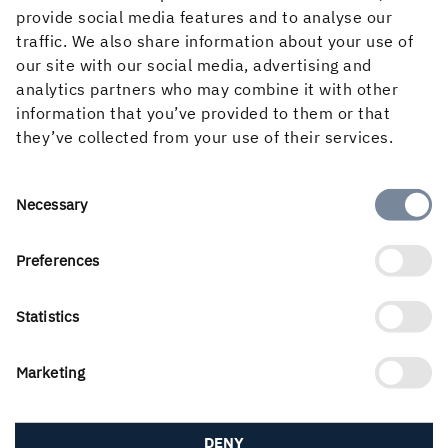
provide social media features and to analyse our
traffic. We also share information about your use of
our site with our social media, advertising and
analytics partners who may combine it with other
information that you’ve provided to them or that
they’ve collected from your use of their services.
Consent
Necessary
Selection
Preferences
Holmens verksamhet utgår från skogens kretslopp och de
förnybara produkter vi kan skapa av det. Våra
Statistics
affärsområden är Skog, Trävaror, Kartong och Papper
samt Energi. Vi är 3 500 medarbetare som skapar värde
för aktieägare, kunder och samhälle. Vår omsättning
Marketing
uppgick 2025 till nästan 22 Mdkr och aktien är noterad
på Nasdaq Stockholm, Large Cap.
DENY