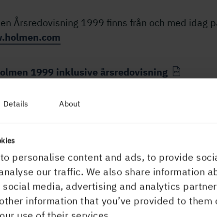
en Årsredovisning 1999 finns från och med idag p
.holmen.com
olmen 1999 inklusive årsredovisning
Details
About
0:00
okies
to personalise content and ads, to provide soci
analyse our traffic. We also share information a
r social media, advertising and analytics partn
other information that you’ve provided to them 
our use of their services.