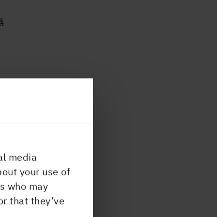
å
al media
bout your use of
ers who may
or that they’ve