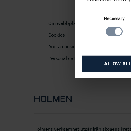
Consent
Necessary
Om webbplatsen
Selection
Cookies
Ändra cookieinställningar
Personal data (GDPR)
ALLOW ALL
Holmens verksamhet utgår från skogens krets