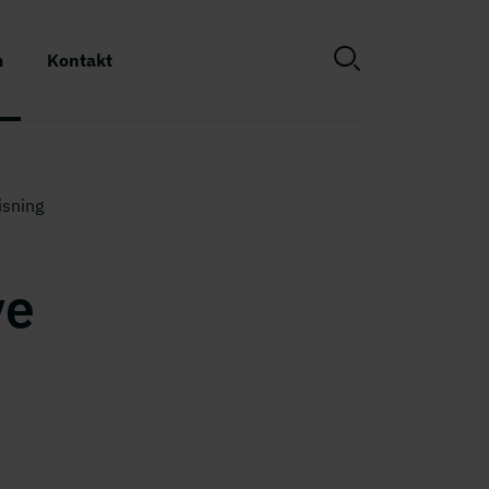
m
Kontakt
isning
ve