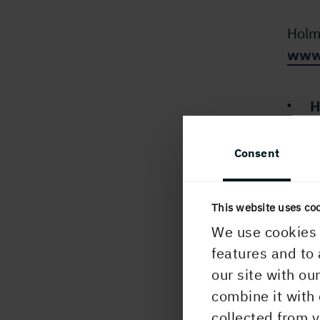
Holm
www
H
Consent
PUBLICERAD
22 mars, 2000, 0
This website uses co
We use cookies 
features and to 
our site with ou
combine it with 
collected from y