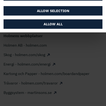
Holmen AB, Box 5407, 114 84 Stockholm
ALLOW SELECTION
Telefon: 08 666 21 00, E-post:
info@holmen.com
ALLOW ALL
Holmens webbplatser
Holmen AB - holmen.com
Skog - holmen.com/skog
Energi - holmen.com/energi
Kartong och Papper - holmen.com/boardandpaper
Trävaror - holmen.com/travaror
Byggsystem - martinsons.se