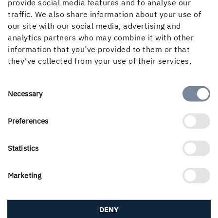
provide social media features and to analyse our
traffic. We also share information about your use of
our site with our social media, advertising and
analytics partners who may combine it with other
information that you’ve provided to them or that
they’ve collected from your use of their services.
Consent
Necessary
Selection
Holmens verksamhet utgår från skogens kretslopp och de
Preferences
förnybara produkter vi kan skapa av det. Våra
affärsområden är Skog, Trävaror, Kartong och Papper
Statistics
samt Energi. Vi är 3 500 medarbetare som skapar värde
för aktieägare, kunder och samhälle. Vår omsättning
Marketing
uppgick 2025 till nästan 22 Mdkr och aktien är noterad
på Nasdaq Stockholm, Large Cap.
DENY
Uttalande om Modern Slavery Act