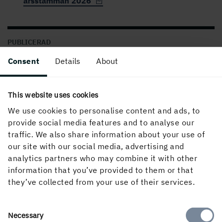
årsstämman 2026
PUBLICERAD
29 januari, 2026, 15:00
Consent
Details
About
This website uses cookies
We use cookies to personalise content and ads, to
provide social media features and to analyse our
traffic. We also share information about your use of
our site with our social media, advertising and
analytics partners who may combine it with other
Om webbplatsen
information that you’ve provided to them or that
they’ve collected from your use of their services.
Följ oss i sociala medier
Consent
Necessary