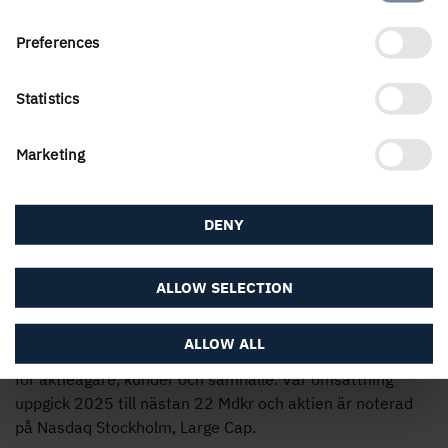
Selection
Preferences
Statistics
Marketing
DENY
Holmens verksamhet utgår från skogens kretslopp och de
ALLOW SELECTION
förnybara produkter vi kan skapa av det. Våra
affärsområden är Skog, Trävaror, Kartong och Papper
ALLOW ALL
samt Energi. Vi är 3 500 medarbetare som skapar värde
för aktieägare, kunder och samhälle. Vår omsättning
uppgick 2025 till nästan 22 Mdkr och aktien är noterad
på Nasdaq Stockholm, Large Cap.