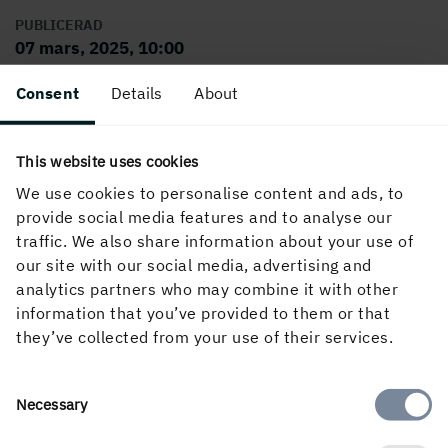
PUBLICERAD
07 mars, 2025, 10:00
Consent
Details
About
This website uses cookies
We use cookies to personalise content and ads, to
provide social media features and to analyse our
traffic. We also share information about your use of
our site with our social media, advertising and
Om webbplatsen
analytics partners who may combine it with other
information that you’ve provided to them or that
they’ve collected from your use of their services.
Följ oss i sociala medier
Consent
Necessary
Selection