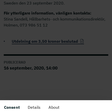
Sweden den 23 september 2020.
För ytterligare information, vänligen kontakta:
Stina Sandell, Hållbarhets- och kommunikationsdirektör,
Holmen, 073 986 51 12
Utdelning om 3,50 kronor beslutad
PUBLICERAD
16 september, 2020, 14:00
Consent
Details
About