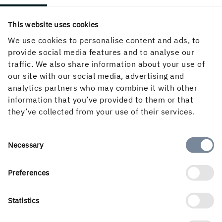
Om webbplatsen
This website uses cookies
We use cookies to personalise content and ads, to
provide social media features and to analyse our
traffic. We also share information about your use of
Följ oss i sociala medier
our site with our social media, advertising and
analytics partners who may combine it with other
information that you’ve provided to them or that
they’ve collected from your use of their services.
Consent
Necessary
Selection
Preferences
Statistics
Holmens verksamhet utgår från skogens kretslopp och de