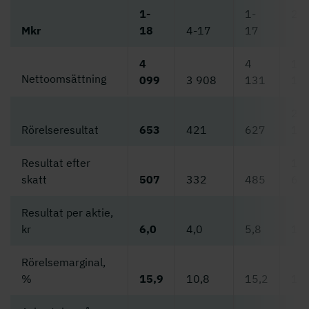
1-
1-
20
Mkr
18
4-17
17
4
4
16
Nettoomsättning
099
3 908
131
13
2
Rörelseresultat
653
421
627
16
Resultat efter
1
skatt
507
332
485
66
Resultat per aktie,
kr
6,0
4,0
5,8
19,
Rörelsemarginal,
%
15,9
10,8
15,2
13,