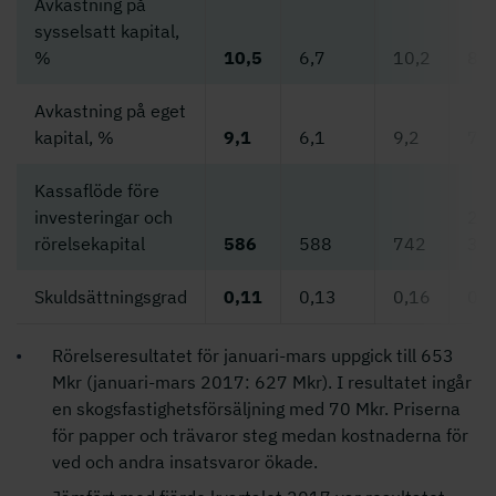
Avkastning på
sysselsatt kapital,
%
10,5
6,7
10,2
8,7
Avkastning på eget
kapital, %
9,1
6,1
9,2
7,8
Kassaflöde före
investeringar och
2
rörelsekapital
586
588
742
31
Skuldsättningsgrad
0,11
0,13
0,16
0,1
Rörelseresultatet för januari-mars uppgick till 653
Mkr (januari-mars 2017: 627 Mkr). I resultatet ingår
en skogsfastighetsförsäljning med 70 Mkr. Priserna
för papper och trävaror steg medan kostnaderna för
ved och andra insatsvaror ökade.