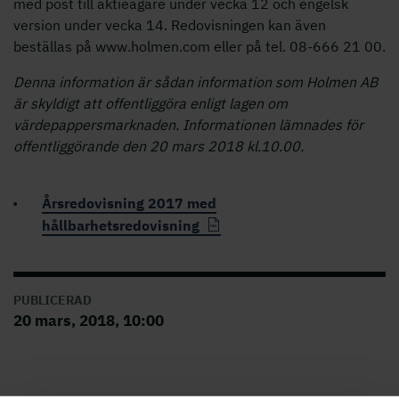
med post till aktieägare under vecka 12 och engelsk
version under vecka 14. Redovisningen kan även
beställas på www.holmen.com eller på tel. 08-666 21 00.
Denna information är sådan information som Holmen AB
är skyldigt att offentliggöra enligt lagen om
värdepappersmarknaden. Informationen lämnades för
offentliggörande den 20 mars 2018 kl.10.00.
Årsredovisning 2017 med
hållbarhetsredovisning
PUBLICERAD
20 mars, 2018, 10:00