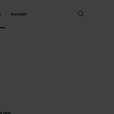
m
Kontakt
es om