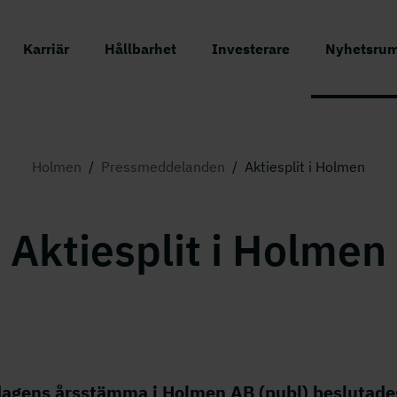
Karriär
Hållbarhet
Investerare
Nyhetsru
Holmen
/
Pressmeddelanden
/
Aktiesplit i Holmen
Aktiesplit i Holmen
dagens årsstämma i Holmen AB (publ) beslutad