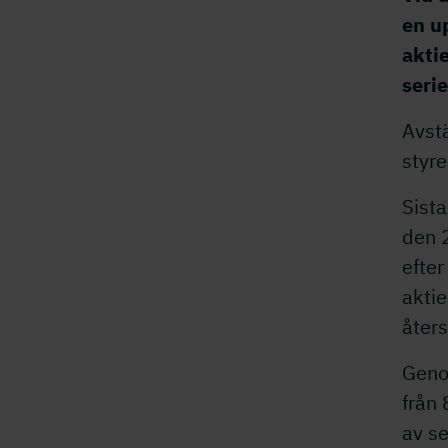
en u
aktie
seri
Avst
styre
Sista
den 2
efter
aktie
åter
Genom
från 
av se