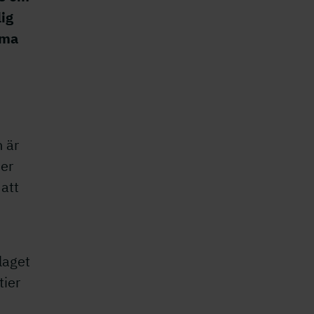
lig
mma
n är
ier
 att
laget
tier