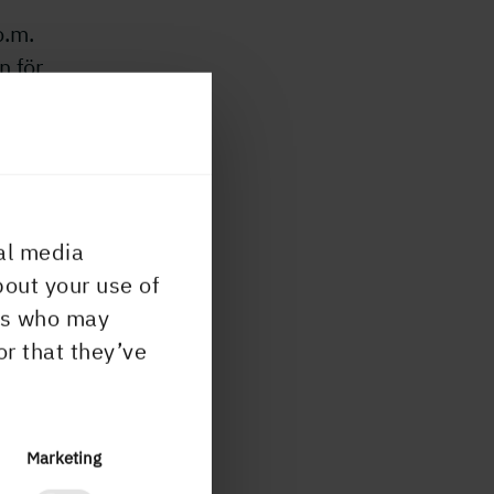
o.m.
n för
r B-
a
al media
bout your use of
ers who may
r
or that they’ve
Marketing