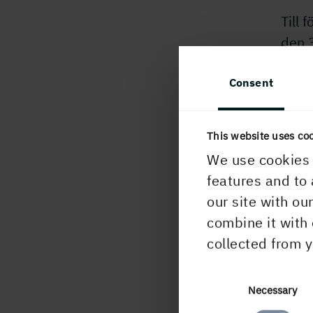
Till 
den 
A-ak
akti
Consent
Uppd
Euro
This website uses co
någo
We use cookies 
features and to 
För 
our site with ou
Stin
combine it with 
Holm
collected from y
A
Consent
Necessary
Selection