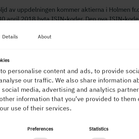
följd av uppdelningen kommer aktierna i Holmen fr.
30 april 2018 byta ISIN-koder. Den nya ISIN-kode
tien är SE0011090000 och den nya ISIN-koden fö
en är SE0011090018.
Details
About
elningen av bolagets aktier sker automatiskt via
clear Sweden AB och aktieägare behöver inte vidt
okies
n åtgärd.
to personalise content and ads, to provide soci
analyse our traffic. We also share information a
ytterligare information, vänligen kontakta:
r social media, advertising and analytics partn
a Sandell, hållbarhets- och kommunikationsdirektö
other information that you’ve provided to them 
en, tel. 0739-86 51 12
our use of their services.
ktiesplit i Holmen
Preferences
Statistics