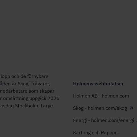
lopp och de förnybara
åden är Skog, Trävaror,
Holmens webbplatser
0 medarbetare som skapar
Holmen AB - holmen.com
år omsättning uppgick 2025
 Nasdaq Stockholm, Large
Skog - holmen.com/skog
Energi - holmen.com/energi
Kartong och Papper -