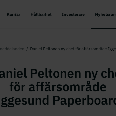
Karriär
Hållbarhet
Investerare
Nyhetsru
meddelanden
/
Daniel Peltonen ny chef för affärsområde Ig
aniel Peltonen ny ch
för affärsområde
Iggesund Paperboar