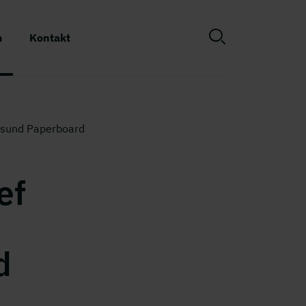
m
Kontakt
gesund Paperboard
ef
d