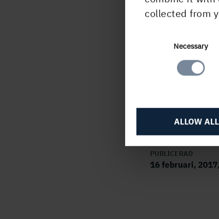
skyld
collected from y
mark
geno
Consent
Necessary
offen
Selection
D
P
ALLOW ALL
PUBLICERAD
16 februari, 2017