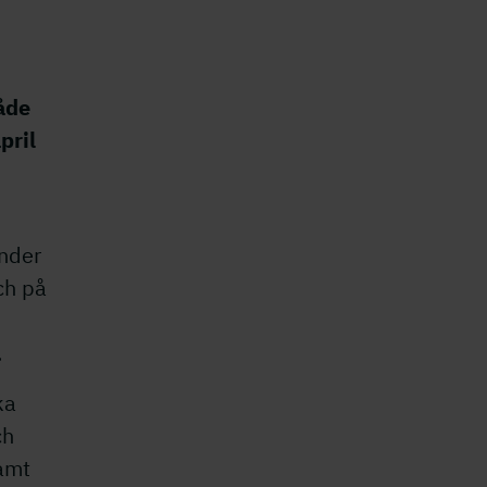
råde
pril
nder
ch på
.
ka
ch
samt