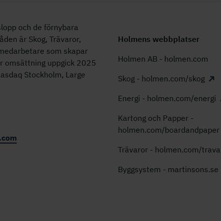
lopp och de förnybara
åden är Skog, Trävaror,
Holmens webbplatser
0 medarbetare som skapar
Holmen AB - holmen.com
år omsättning uppgick 2025
 Nasdaq Stockholm, Large
Skog - holmen.com/skog
Energi - holmen.com/energi
Kartong och Papper -
holmen.com/boardandpaper
.com
Trävaror - holmen.com/trava
Byggsystem - martinsons.se