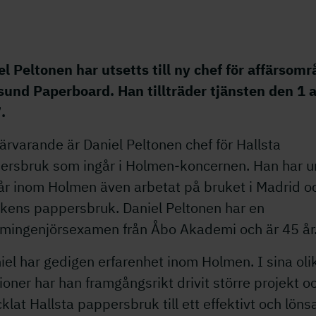
l Peltonen har utsetts till ny chef för affärsom
sund Paperboard. Han tillträder tjänsten den 1 a
.
ärvarande är Daniel Peltonen chef för Hallsta
ersbruk som ingår i Holmen-koncernen. Han har u
 år inom Holmen även arbetat på bruket i Madrid o
ikens pappersbruk. Daniel Peltonen har en
omingenjörsexamen från Åbo Akademi och är 45 år
iel har gedigen erfarenhet inom Holmen. I sina oli
ioner har han framgångsrikt drivit större projekt o
klat Hallsta pappersbruk till ett effektivt och lön