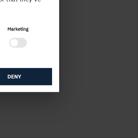
s,
Marketing
nd
DENY