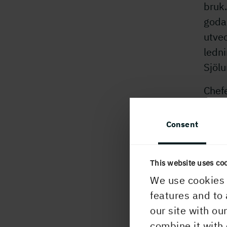
bruk.
goda 
utve
ledn
Sjölu
Chef
konc
Consent
Joha
pappe
This website uses co
För 
We use cookies 
Inge
features and to 
212 
our site with ou
Denn
combine it with 