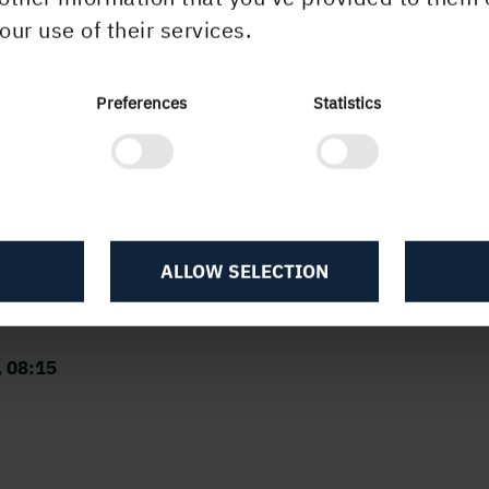
igt att offentliggöra enligt EU:s
our use of their services.
nadsmissbruksförordning. Informationen lämnade
m ovanstående kontaktpersons försorg, för
Preferences
Statistics
tliggörande den 16 februari 2017 kl.08.15 CET.
aniel Peltonen ny chef för affärsområde Iggesu
aperboard
ALLOW SELECTION
, 08:15