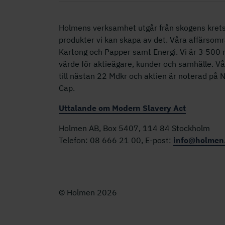
Holmens verksamhet utgår från skogens krets
produkter vi kan skapa av det. Våra affärsomr
Kartong och Papper samt Energi. Vi är 3 50
värde för aktieägare, kunder och samhälle. V
till nästan 22 Mdkr och aktien är noterad på
Cap.
Uttalande om Modern Slavery Act
Holmen AB, Box 5407, 114 84 Stockholm
Telefon: 08 666 21 00, E-post:
info@holmen
© Holmen 2026