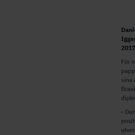
Danie
Igge
2017
För n
papp
sina
Brav
dipl
- Dan
posit
utvec