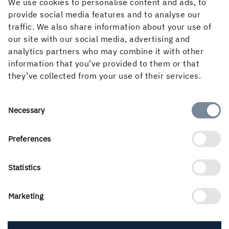
We use cookies to personalise content and ads, to
222 (298) Mkr, vilket motsvarar ett resultat per aktie
provide social media features and to analyse our
om 2,6 (3,5) kr. Exklusive jämförelsestörande poster
traffic. We also share information about your use of
uppgick resultatet efter skatt till 450 (298) Mkr och
our site with our social media, advertising and
resultatet per aktie till 5,4 (3,5) kr.
analytics partners who may combine it with other
För ytterligare information kontakta:
information that you’ve provided to them or that
Henrik Sjölund, VD och koncernchef, tel 08 – 666 21 05
they’ve collected from your use of their services.
Anders Jernhall, vice VD och CFO, tel 08 – 666 21 22
Ingela Carlsson, kommunikationsdirektör, tel 070 – 212
Consent
Necessary
97 12
Selection
Preferences
Informationen är sådan som Holmen AB skall
offentliggöra enligt lagen om värdepappersmarknaden
Statistics
och/eller lagen om handel med finansiella instrument.
Informationen lämnades till medierna för
Marketing
offentliggörande tisdagen den 26 april 2016 kl. 11.15.