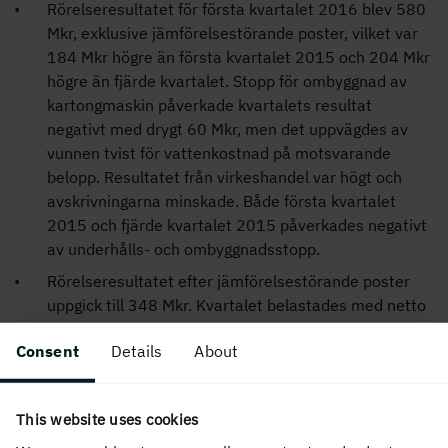
Rörelseresultatet för första kvartalet 2016 blev 580
Mkr, exklusive jämförelsestörande poster, vilket var
184 Mkr högre än första kvartalet 2015 och 204 Mkr
högre än fjärde kvartalet. Stopp för ombyggnad av
kartongmaskin påverkade kvartalets resultat
negativt med drygt 60 Mkr, men det uppvägdes av
vunnen tvist för vattenkostnad på motsvarande
belopp. Resultatet från virkeshandel var högt och
avskrivningarna minskade. Både första kvartalet
2015 och fjärde kvartalet 2015 påverkades negativt
av underhålls- och ombyggnadsstopp.
Rörelseresultatet efter jämförelsestörande poster
uppgick till 348 Mkr. Kvartalet belastades med netto
-232 Mkr i jämförelsestörande poster avseende
Consent
Details
About
försäljning av koncernens spanska verksamhet och
försäkringsersättning för återuppbyggnad efter brand
i Hallsta pappersbruk.
This website uses cookies
Resultatet efter skatt för januari-mars uppgick till