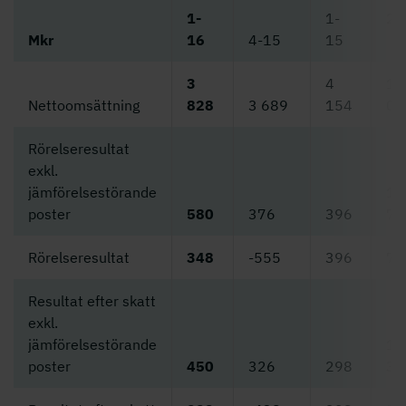
1-
1-
20
Mkr
16
4-15
15
3
4
16
Nettoomsättning
828
3 689
154
01
Rörelseresultat
exkl.
jämförelsestörande
1
poster
580
376
396
70
Rörelseresultat
348
-555
396
76
Resultat efter skatt
exkl.
jämförelsestörande
1
poster
450
326
298
32