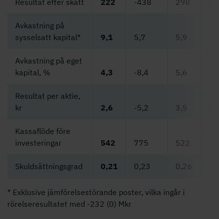
Resultat efter skatt
222
-438
298
55
Avkastning på
sysselsatt kapital*
9,1
5,7
5,9
6,
Avkastning på eget
kapital, %
4,3
-8,4
5,6
2,
Resultat per aktie,
kr
2,6
-5,2
3,5
6,
Kassaflöde före
2
investeringar
542
775
522
52
Skuldsättningsgrad
0,21
0,23
0,26
0,
* Exklusive jämförelsestörande poster, vilka ingår i
rörelseresultatet med -232 (0) Mkr