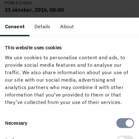
PUBLICERAD
31 oktober, 2016, 08:00
Consent
Details
About
This website uses cookies
We use cookies to personalise content and ads, to
provide social media features and to analyse our
traffic. We also share information about your use of
Om webbplatsen
our site with our social media, advertising and
analytics partners who may combine it with other
information that you’ve provided to them or that
they’ve collected from your use of their services.
Följ oss i sociala medier
Consent
Necessary
Selection