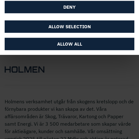
Följ oss i sociala medier
DENY
ALLOW SELECTION
ALLOW ALL
Holmens verksamhet utgår från skogens kretslopp och de
förnybara produkter vi kan skapa av det. Våra
affärsområden är Skog, Trävaror, Kartong och Papper
samt Energi. Vi är 3 500 medarbetare som skapar värde
för aktieägare, kunder och samhälle. Vår omsättning
uppgick 2025 till nästan 22 Mdkr och aktien är noterad