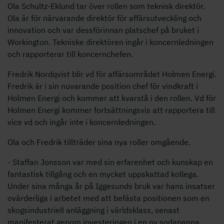
Ola Schultz-Eklund tar över rollen som teknisk direktör.
Ola är för närvarande direktör för affärsutveckling och
innovation och var dessförinnan platschef på bruket i
Workington. Tekniske direktören ingår i koncernledningen
och rapporterar till koncernchefen.
Fredrik Nordqvist blir vd för affärsområdet Holmen Energi.
Fredrik är i sin nuvarande position chef för vindkraft i
Holmen Energi och kommer att kvarstå i den rollen. Vd för
Holmen Energi kommer fortsättningsvis att rapportera till
vice vd och ingår inte i koncernledningen.
Ola och Fredrik tillträder sina nya roller omgående.
- Staffan Jonsson var med sin erfarenhet och kunskap en
fantastisk tillgång och en mycket uppskattad kollega.
Under sina många år på Iggesunds bruk var hans insatser
ovärderliga i arbetet med att befästa positionen som en
skogsindustriell anläggning i världsklass, senast
manifesterat genom investeringen i en ny sodapanna