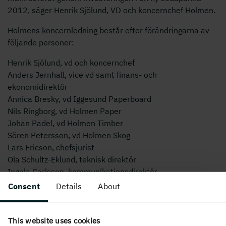
2012, säger Henrik Sjölund, VD och koncernchef Holmen.
Holmens koncernledning består efter förändringarna av
följande personer:
Henrik Sjölund, vd och koncernchef
Anders Jernhall, vice vd samt finans- och
ekonomidirektör
Annica Bresky, vd Iggesund Paperboard
Nils Ringborg, vd Holmen Paper
Johan Padel, vd Holmen Timber
Sören Petersson, vd Holmen Skog
Lars Ericson, chefsjurist
Ola Schultz-Eklund, teknisk direktör
Ingela Carlsson, kommunikationsdirektör
Consent
Details
About
För ytterligare information, vänligen kontakta:
Ingela Carlsson, kommunikationsdirektör Holmen, tel.
070-212 97 12
This website uses cookies