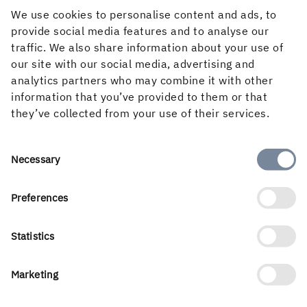
We use cookies to personalise content and ads, to
provide social media features and to analyse our
Förändring i Holmens koncernledning
traffic. We also share information about your use of
our site with our social media, advertising and
analytics partners who may combine it with other
PUBLICERAD
information that you’ve provided to them or that
21 september, 2015, 10:00
they’ve collected from your use of their services.
Consent
Necessary
Selection
Preferences
Statistics
Om webbplatsen
Marketing