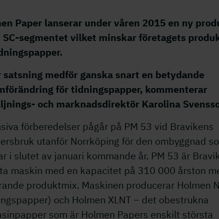
en Paper lanserar under våren 2015 en ny prod
 SC-segmentet vilket minskar företagets produ
dningspapper. ­
r satsning medför ganska snart en betydande
mförändring för tidningspapper, kommenterar
äljnings- och marknadsdirektör Karolina Svenss
nsiva förberedelser pågår på PM 53 vid Bravikens
ersbruk utanför Norrköping för den ombyggnad s
ar i slutet av januari kommande år. PM 53 är Bravi
sta maskin med en kapacitet på 310 000 årston m
rande produktmix. Maskinen producerar Holmen
ningspapper) och Holmen XLNT – det obestrukna
sinpapper som är Holmen Papers enskilt största