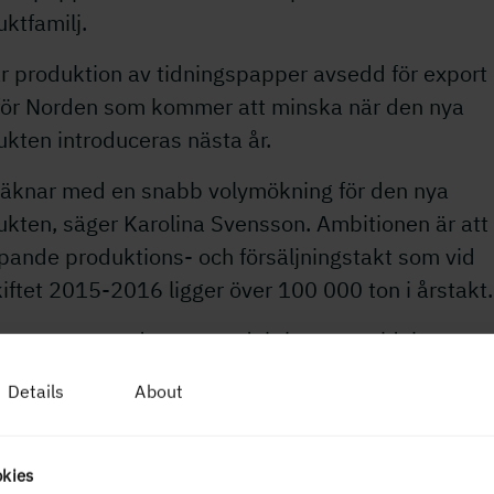
ktfamilj.
är produktion av tidningspapper avsedd för export
för Norden som kommer att minska när den nya
kten introduceras nästa år.
 räknar med en snabb volymökning för den nya
ukten, säger Karolina Svensson. Ambitionen är att
pande produktions- och försäljningstakt som vid
iftet 2015-2016 ligger över 100 000 ton i årstakt.
 kommer att reducera produktionen av tidningspapp
varande takt och på längre sikt enbart behålla vo
Details
About
våra närmarknader i Skandinavien.
en Paper gör bedömningen att de egna åtgärderna
okies
ination med på marknaden redan tillkännagivna