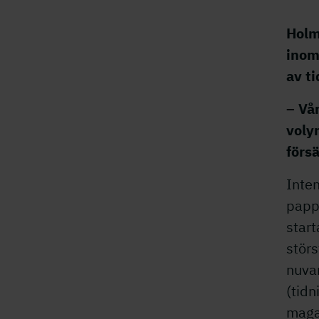
Holm
inom
av ti
– Vå
voly
förs
Inte
papp
start
stör
nuva
(tid
maga