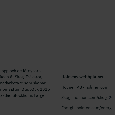
lopp och de förnybara
åden är Skog, Trävaror,
Holmens webbplatser
0 medarbetare som skapar
Holmen AB - holmen.com
år omsättning uppgick 2025
 Nasdaq Stockholm, Large
Skog - holmen.com/skog
Energi - holmen.com/energi