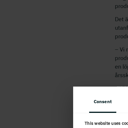
produ
Det 
utan
produ
– Vi
prod
en lö
årssk
– Vi
mots
Consent
för 
Holm
This website uses co
komb