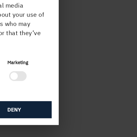
al media
bout your use of
ers who may
or that they’ve
3
Marketing
göra
gen
DENY