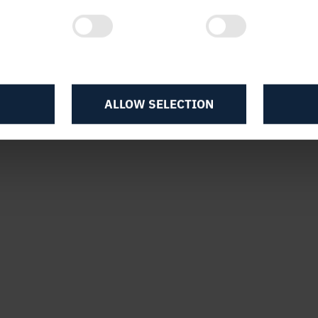
rne Wallin lämnar Holmen
4, 11:00
ALLOW SELECTION