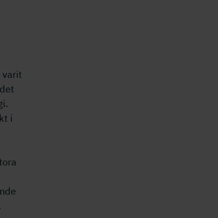
 varit
ådet
i.
kt i
tora
ande
.