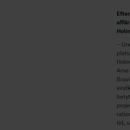
Efter
affä
Holm
– Und
plats
Holm
Arne 
Brav
vind
betyt
proje
rati
tid, 