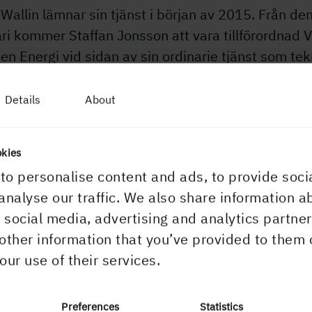
Wallin lämnar sin tjänst i början av 2015. Från de
ri kommer Staffan Jonsson att vara tillförordnad V
n Energi vid sidan av sin ordinarie tjänst som tek
tör för koncernen.
Details
About
ytterligare information, vänligen kontakta:
la Carlsson, kommunikationsdirektör, tel. 070-212
okies
to personalise content and ads, to provide soci
rmationen är sådan som Holmen AB skall offentlig
analyse our traffic. We also share information a
gt lagen om värdepappersmarknaden och/eller lag
r social media, advertising and analytics partn
andel med finansiella instrument. Informationen
other information that you’ve provided to them 
ades för offentliggörande den 28 november 2014
our use of their services.
.00.
Preferences
Statistics