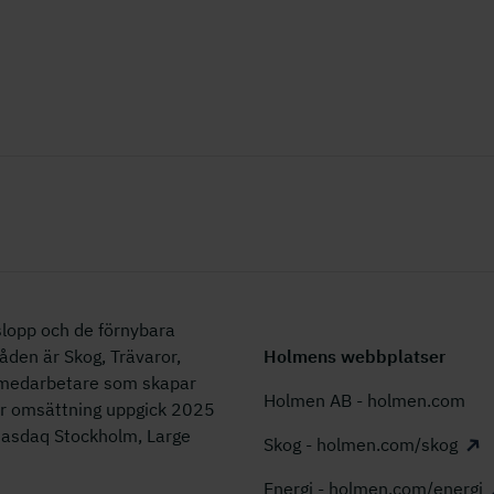
lopp och de förnybara
åden är Skog, Trävaror,
Holmens webbplatser
0 medarbetare som skapar
Holmen AB - holmen.com
år omsättning uppgick 2025
 Nasdaq Stockholm, Large
Skog - holmen.com/skog
Energi - holmen.com/energi