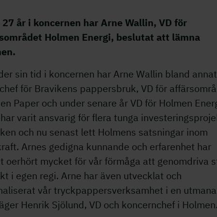
 27 år i koncernen har Arne Wallin, VD för
rsområdet Holmen Energi, beslutat att lämna
en.
er sin tid i koncernen har Arne Wallin bland annat
chef för Bravikens pappersbruk, VD för affärsomr
en Paper och under senare år VD för Holmen Energ
har varit ansvarig för flera tunga investeringsproje
iken och nu senast lett Holmens satsningar inom
kraft. Arnes gedigna kunnande och erfarenhet har
t oerhört mycket för vår förmåga att genomdriva s
kt i egen regi. Arne har även utvecklat och
onaliserat vår tryckpappersverksamhet i en utman
säger Henrik Sjölund, VD och koncernchef i Holmen