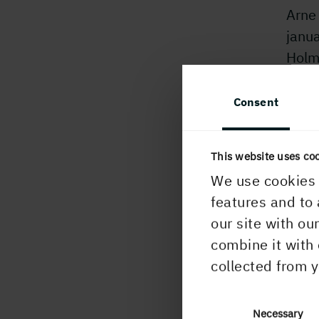
Arne 
janua
Holme
direk
Consent
För 
Inge
12
This website uses co
We use cookies 
Info
features and to 
enli
our site with ou
om h
combine it with 
lämn
collected from y
kl.11
Consent
Necessary