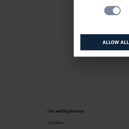
A
Selection
PUBLICERAD
28 november, 201
ALLOW ALL
Om webbplatsen
Cookies