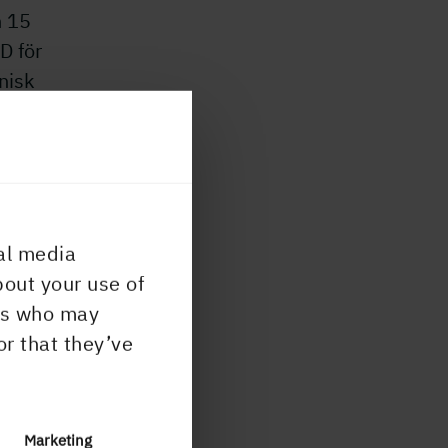
n 15
D för
nisk
 97
al media
göra
bout your use of
en
ers who may
or that they’ve
Marketing