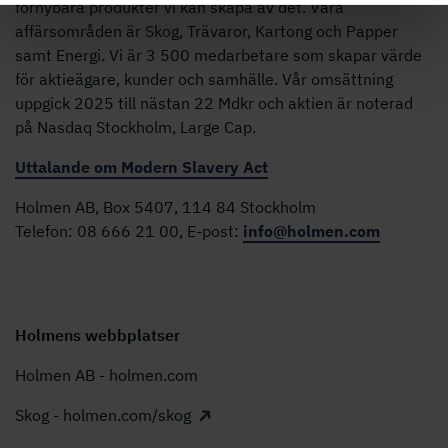
förnybara produkter vi kan skapa av det. Våra
affärsområden är Skog, Trävaror, Kartong och Papper
samt Energi. Vi är 3 500 medarbetare som skapar värde
för aktieägare, kunder och samhälle. Vår omsättning
uppgick 2025 till nästan 22 Mdkr och aktien är noterad
på Nasdaq Stockholm, Large Cap.
Uttalande om Modern Slavery Act
Holmen AB, Box 5407, 114 84 Stockholm
Telefon: 08 666 21 00, E-post:
info@holmen.com
Holmens webbplatser
Holmen AB - holmen.com
Skog - holmen.com/skog