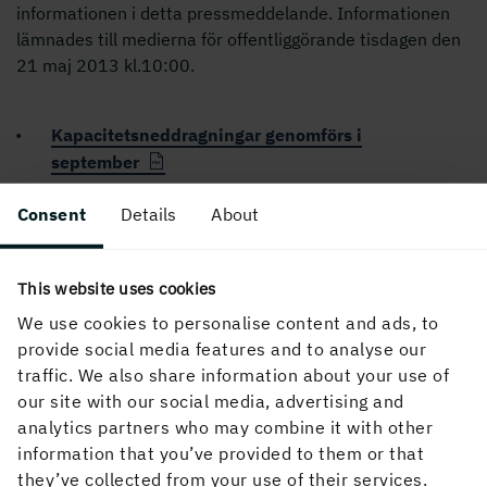
informationen i detta pressmeddelande. Informationen
lämnades till medierna för offentliggörande tisdagen den
21 maj 2013 kl.10:00.
Kapacitetsneddragningar genomförs i
september
Consent
Details
About
PUBLICERAD
21 maj, 2013, 10:00
This website uses cookies
We use cookies to personalise content and ads, to
provide social media features and to analyse our
traffic. We also share information about your use of
our site with our social media, advertising and
analytics partners who may combine it with other
information that you’ve provided to them or that
they’ve collected from your use of their services.