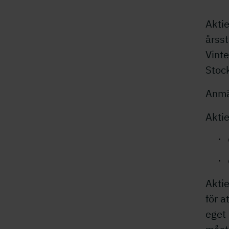
Aktie
årss
Vinte
Stoc
Anmä
Akti
  · 
Aktie
för a
eget