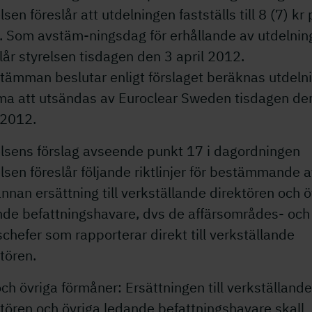
lsen föreslår att utdelningen fastställs till 8 (7) kr 
e. Som avstäm-ningsdag för erhållande av utdelnin
lår styrelsen tisdagen den 3 april 2012.
tämman beslutar enligt förslaget beräknas utdeln
a att utsändas av Euroclear Sweden tisdagen de
 2012.
elsens förslag avseende punkt 17 i dagordningen
lsen föreslår följande riktlinjer för bestämmande a
nnan ersättning till verkställande direktören och ö
nde befattningshavare, dvs de affärsområdes- och
chefer som rapporterar direkt till verkställande
tören.
ch övriga förmåner: Ersättningen till verkställande
tören och övriga ledande befattningshavare skall