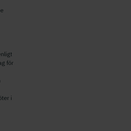
de
nligt
g för
h
ter i