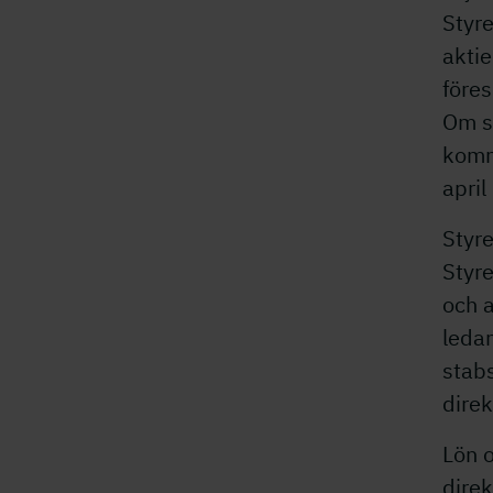
Styre
akti
föres
Om s
komm
april
Styr
Styre
och a
leda
stabs
direk
Lön o
direk