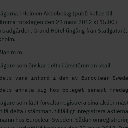
ägarna i Holmen Aktiebolag (publ) kallas till
tämma torsdagen den 29 mars 2012 kl 15.00 i
rträdgården, Grand Hôtel (ingång från Stallgatan),
kholm.
lan m m
eägare som önskar delta i årsstämman skall
dels anmäla sig hos bolaget senast freda
ägare som låtit förvaltarregistrera sina aktier mås
tt få delta i stämman, tillfälligt inregistrera aktierna
 namn hos Euroclear Sweden. Sådan omregistrerin