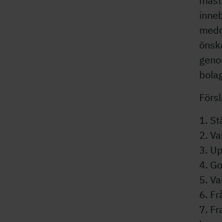
måst
inneb
medde
önsk
genom
bola
Försl
1. S
2. V
3. U
4. G
5. Va
6. F
7. F