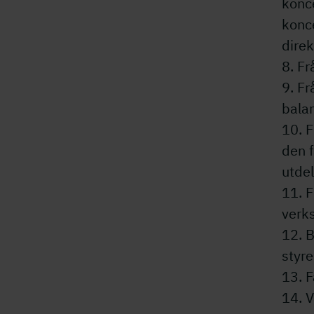
konc
konc
dire
8. Fr
9. Fr
bala
10. F
den 
utde
11. F
verks
12. 
styre
13. F
14. V