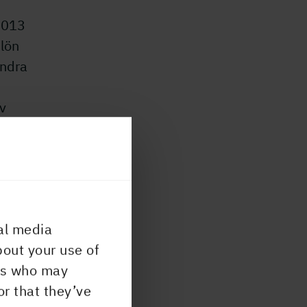
2013
 lön
andra
av
rna
al media
al av
bout your use of
ers who may
en.
or that they’ve
stå