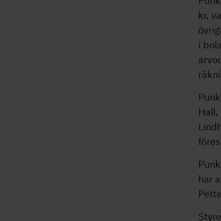
Punkt
kr, v
övri
i bol
arvod
räkni
Punk
Hall,
Lindh
föres
Punk
har a
Pette
Styr