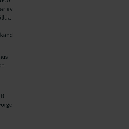
 000
var av
ällda
odkänd
nus
se
AB
eorge