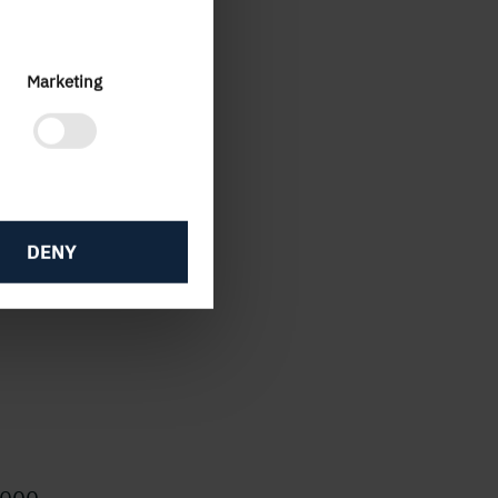
och
den
Marketing
agen,
ta
ande
DENY