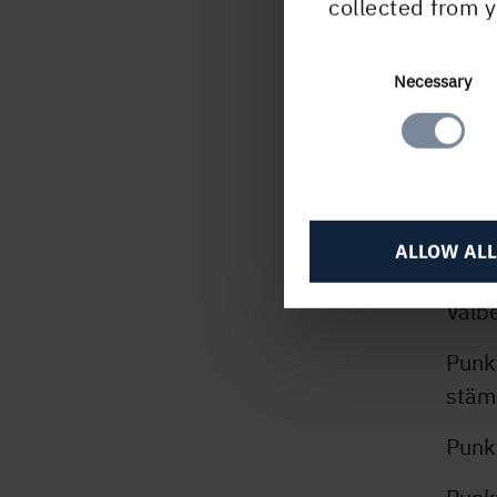
collected from y
av st
en av
Consent
Necessary
31 a
Selection
valb
Joha
pens
Fred
ALLOW ALL
Guld
Valbe
Punk
stäm
Punk