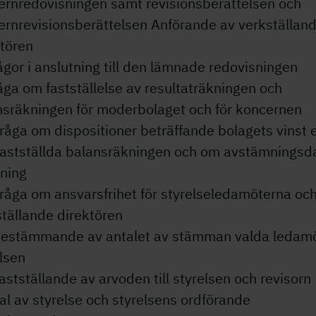
ernredovisningen samt revisionsberättelsen och
ernrevisionsberättelsen Anförande av verkställan
ktören
ågor i anslutning till den lämnade redovisningen
åga om fastställelse av resultaträkningen och
nsräkningen för moderbolaget och för koncernen
råga om dispositioner beträffande bolagets vinst e
fastställda balansräkningen och om avstämningsda
lning
råga om ansvarsfrihet för styrelseledamöterna oc
tällande direktören
Bestämmande av antalet av stämman valda ledamö
lsen
astställande av arvoden till styrelsen och revisorn
al av styrelse och styrelsens ordförande