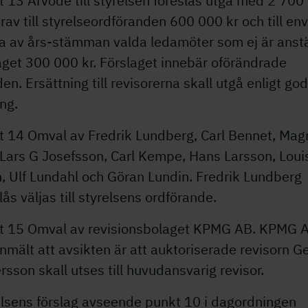
 13 Arvode till styrelsen föreslås utgå med 2 7
00
arav till styrelseordföranden 6
00 000
kr och till en
ga av års-stämman valda ledamöter som ej är anst
aget 3
00 000
kr. Förslaget innebär oförändrade
en. Ersättning till revisorerna skall utgå enligt g
ng.
t 14 Omval av Fredrik Lundberg, Carl Bennet, Mag
 Lars G Josefsson, Carl Kempe, Hans Larsson, Loui
, Ulf Lundahl och Göran Lundin. Fredrik Lundberg
lås väljas till styrelsens ordförande.
t 15 Omval av revisionsbolaget KPMG AB. KPMG 
nmält att avsikten är att auktoriserade revisorn G
rsson skall utses till huvudansvarig revisor.
elsens förslag avseende punkt 10 i dagordningen