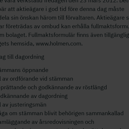
e vara verkställd fredagen den 23 mars 2012. Det
är att aktieägare i god tid före denna dag måste
la sin önskan härom till förvaltaren. Aktieägare
ar företrädas av ombud kan erhålla fullmaktsformu
 bolaget. Fullmaktsformulär finns även tillgängli
gets hemsida, www.holmen.com.
ag till dagordning
tämmans öppnande
al av ordförande vid stämman
pprättande och godkännande av röstlängd
odkännande av dagordning
l av justeringsmän
råga om stämman blivit behörigen sammankallad
ramläggande av årsredovisningen och