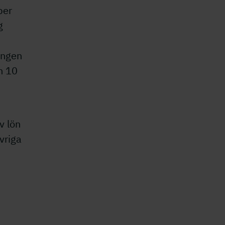
per
g
ingen
n 10
v lön
vriga