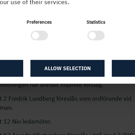
our use of their services.
yrelsens ordförande samt en representant för var 
 bolagets röstmässigt tre största aktieägare per 
Preferences
Statistics
ugusti varje år. Inför årsstämman 2012 består
eredningen av Mats Guldbrand, L E Lundberg-föret
n Kempff, Kempestiftelserna, Ramsay Brufer, Alec
ions-försäkring, ömsesidigt och styrelsens ordför
rik Lundberg. Ordförande i valberedningen är Mats
ALLOW SELECTION
brand.
redningen har anmält följande förslag.
t 2 Fredrik Lundberg föreslås som ordförande vid
man.
t 12 Nio ledamöter.