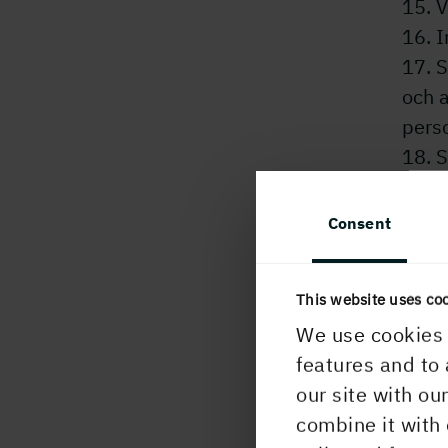
15. V
16. 
17. S
och a
perso
18. S
egna 
19. 
Consent
Valb
12-1
This website uses co
Bolag
We use cookies 
valb
features and to 
styre
our site with ou
förek
combine it with 
Enli