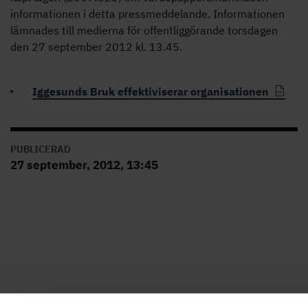
informationen i detta pressmeddelande. Informationen
lämnades till medierna för offentliggörande torsdagen
den 27 september 2012 kl. 13.45.
Iggesunds Bruk effektiviserar organisationen
PUBLICERAD
27 september, 2012, 13:45