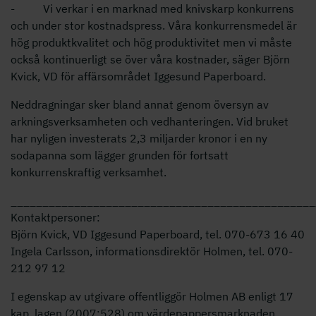
- Vi verkar i en marknad med knivskarp konkurrens
och under stor kostnadspress. Våra konkurrensmedel är
hög produktkvalitet och hög produktivitet men vi måste
också kontinuerligt se över våra kostnader, säger Björn
Kvick, VD för affärsområdet Iggesund Paperboard.
Neddragningar sker bland annat genom översyn av
arkningsverksamheten och vedhanteringen. Vid bruket
har nyligen investerats 2,3 miljarder kronor i en ny
sodapanna som lägger grunden för fortsatt
konkurrenskraftig verksamhet.
________________________________________________
Kontaktpersoner:
Björn Kvick, VD Iggesund Paperboard, tel. 070-673 16 40
Ingela Carlsson, informationsdirektör Holmen, tel. 070-
212 97 12
I egenskap av utgivare offentliggör Holmen AB enligt 17
kap. lagen (2007:528) om värdepappersmarknaden