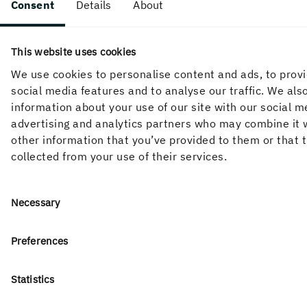
Consent
Details
About
Om webbplatsen
This website uses cookies
We use cookies to personalise content and ads, to prov
Följ oss i sociala medier
social media features and to analyse our traffic. We als
information about your use of our site with our social m
advertising and analytics partners who may combine it 
other information that you’ve provided to them or that 
collected from your use of their services.
Consent
Necessary
Selection
Preferences
Statistics
Holmens verksamhet utgår från skogens kretslopp och de
förnybara produkter vi kan skapa av det. Våra